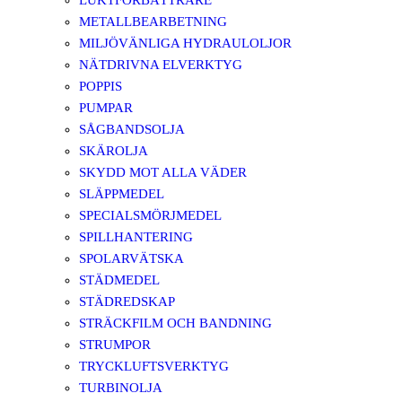
LUKTFÖRBÄTTRARE
METALLBEARBETNING
MILJÖVÄNLIGA HYDRAULOLJOR
NÄTDRIVNA ELVERKTYG
POPPIS
PUMPAR
SÅGBANDSOLJA
SKÄROLJA
SKYDD MOT ALLA VÄDER
SLÄPPMEDEL
SPECIALSMÖRJMEDEL
SPILLHANTERING
SPOLARVÄTSKA
STÄDMEDEL
STÄDREDSKAP
STRÄCKFILM OCH BANDNING
STRUMPOR
TRYCKLUFTSVERKTYG
TURBINOLJA