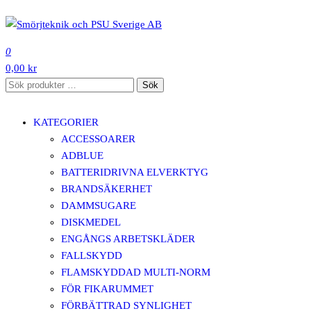
Hoppa
till
SMÖRJTEKNIK OCH PSU SVERIGE AB
innehåll
0
0,00 kr
Sök
Sök
efter:
KATEGORIER
ACCESSOARER
ADBLUE
BATTERIDRIVNA ELVERKTYG
BRANDSÄKERHET
DAMMSUGARE
DISKMEDEL
ENGÅNGS ARBETSKLÄDER
FALLSKYDD
FLAMSKYDDAD MULTI-NORM
FÖR FIKARUMMET
FÖRBÄTTRAD SYNLIGHET