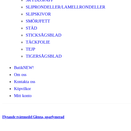
SKYDDSPAPP
SLIPRONDELLER/LAMELLRONDELLER
SLIPSKIVOR
SMÖRJFETT
STÄD
STICKSÅGSBLAD
TÄCKFOLIE
TEJP
TIGERSÅGSBLAD
Butik
NEW!
Om oss
Kontakta oss
Köpvilkor
Mitt konto
Flytande tvättmedel Glenta, oparfymerad