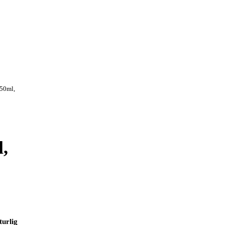
750ml,
l,
turlig