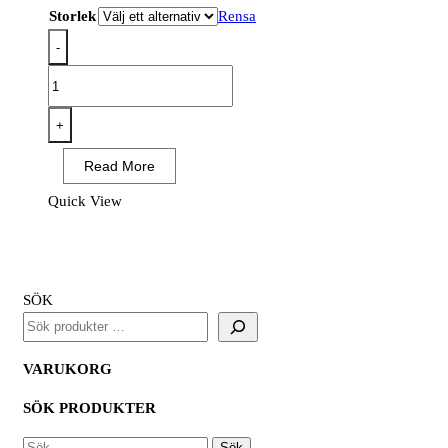
Storlek
Rensa
-
T185
-
PW3
+
Varsel
Read More
Lång
ärm
Quick View
T-
shirt
mängd
SÖK
VARUKORG
SÖK PRODUKTER
SÖK