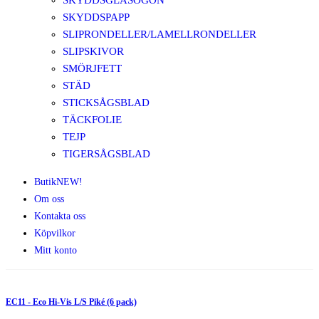
SKYDDSGLASÖGON
SKYDDSPAPP
SLIPRONDELLER/LAMELLRONDELLER
SLIPSKIVOR
SMÖRJFETT
STÄD
STICKSÅGSBLAD
TÄCKFOLIE
TEJP
TIGERSÅGSBLAD
Butik
NEW!
Om oss
Kontakta oss
Köpvilkor
Mitt konto
EC11 - Eco Hi-Vis L/S Piké (6 pack)