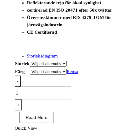
Reflekterande tejp för ökad synlighet
certirerad EN ISO 20471 efter 50x tvättar
Överensstämmer med RIS 3279-TOM för
järnvägsindustrin
CE Certifierad
Storleksdiagram
Storlek
Färg
Rensa
-
C473
-
Hi-
+
Vis
Read More
Två
Band
Quick View
&