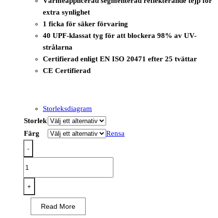
Värmeapplicerad segmenterad reflekterande tejp för
extra synlighet
1 ficka för säker förvaring
40 UPF-klassat tyg för att blockera 98% av UV-
strålarna
Certifierad enligt EN ISO 20471 efter 25 tvättar
CE Certifierad
Storleksdiagram
Storlek
Färg
Rensa
-
T173
-
PW3
+
Hi-
Read More
Vis