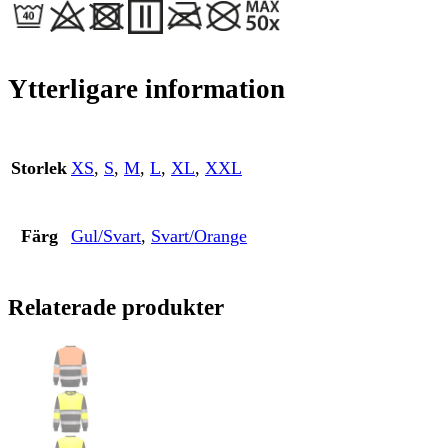
Ytterligare information
Storlek
XS
,
S
,
M
,
L
,
XL
,
XXL
Färg
Gul/Svart
,
Svart/Orange
Relaterade produkter