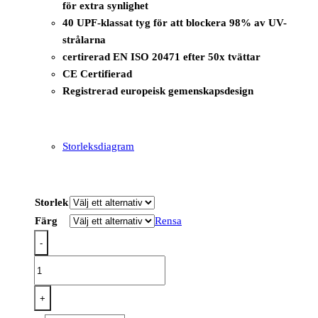
för extra synlighet
40 UPF-klassat tyg för att blockera 98% av UV-
strålarna
certirerad EN ISO 20471 efter 50x tvättar
CE Certifierad
Registrerad europeisk gemenskapsdesign
Storleksdiagram
Storlek
Färg
Rensa
-
PW376
-
PW3
+
Hi-