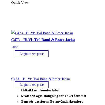
1/4
Quick View
Zip,
sweatshirt
med
dragkedja
för
damer
C473 – Hi-Vis Två Band & Brace Jacka
mängd
Varsel
Login to see price
C473 – Hi-Vis Två Band & Brace Jacka
Login to see price
Lättvikt och komfortabel
Krok och ögla stängning för enkel åtkomst
Generös passform för användarkomfort