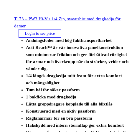
T173 – PW3 Hi-Vis 1/4 Zip, sweatshirt med dragkedja för
damer
Login to see price
Andningsfoder med hög fukttransportbarhet
Acti-Reach™ är vår innovativa panelkonstruktion
som minimerar friktion och ger förbättrad rörlighet
för armar och överkropp när du sträcker, vrider och
vänder dig.
1/4 längds dragkedja mitt fram för extra komfort
och mångsidighet
Tum hål för säker passform
1 bakficka med dragkedja
Lätta greppdragare kopplade till alla blixtlås
Konstruerad med en aktiv passform
Raglanärmar för en bra passform
Hakskydd med intern stormflap ger extra komfort