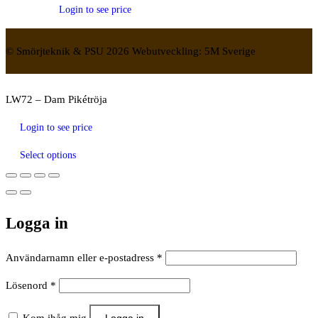
Login to see price
© Smörjteknik & PSU 2026 Webutveckling: 5M Sverige
LW72 – Dam Pikétröja
Login to see price
Select options
Logga in
Obligatoriskt
Användarnamn eller e-postadress
*
Obligatoriskt
Lösenord
*