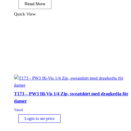
Read More
Vis
Klass
Quick View
1
Sweatshirt
mängd
T173 – PW3 Hi-Vis 1/4 Zip, sweatshirt med dragkedja för
damer
Varsel
Login to see price