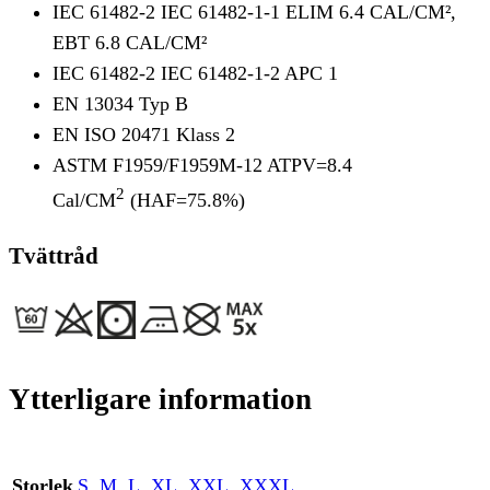
IEC 61482-2 IEC 61482-1-1 ELIM 6.4 CAL/CM²,
EBT 6.8 CAL/CM²
IEC 61482-2 IEC 61482-1-2 APC 1
EN 13034 Typ B
EN ISO 20471 Klass 2
ASTM F1959/F1959M-12 ATPV=8.4
2
Cal/CM
(HAF=75.8%)
Tvättråd
Ytterligare information
Storlek
S
,
M
,
L
,
XL
,
XXL
,
XXXL