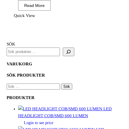
FR
Read More
Modaflame
Hi-
Quick View
Vis
Arbetsjacka
Stretch
Klass
SÖK
3
Gul/Svart
mängd
VARUKORG
SÖK PRODUKTER
SÖK
EFTER:
PRODUKTER
LED
HEADLIGHT COB/SMD 600 LUMEN
Login to see price