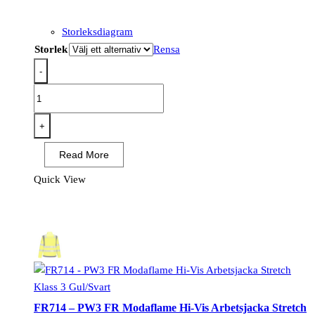
Storleksdiagram
Storlek
Rensa
-
FR61
-
Hi-
+
Vis
Read More
Multi-
Norm
Quick View
Jacka
Gul/Marinblå
mängd
FR714 – PW3 FR Modaflame Hi-Vis Arbetsjacka Stretch