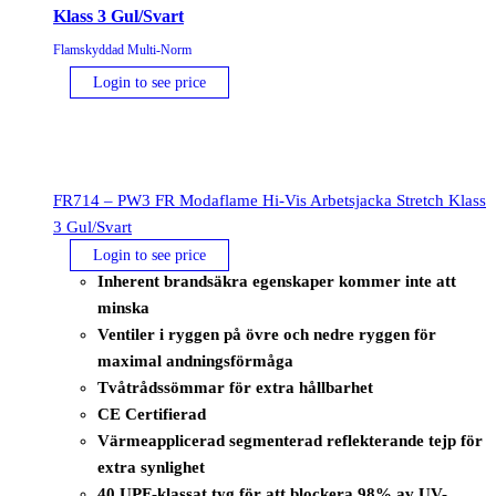
Klass 3 Gul/Svart
Flamskyddad Multi-Norm
Login to see price
FR714 – PW3 FR Modaflame Hi-Vis Arbetsjacka Stretch Klass
3 Gul/Svart
Login to see price
Inherent brandsäkra egenskaper kommer inte att
minska
Ventiler i ryggen på övre och nedre ryggen för
maximal andningsförmåga
Tvåtrådssömmar för extra hållbarhet
CE Certifierad
Värmeapplicerad segmenterad reflekterande tejp för
extra synlighet
40 UPF-klassat tyg för att blockera 98% av UV-