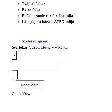
Två bakfickor
Extra ficka
Reflekterande rör för ökad sikt
Lämplig att bäras i ATEX-miljö
Storleksdiagram
Storlekar
Rensa
-
FR409
-
PW3
+
FR
Read More
Modaflame
Hi-
Quick View
Vis
Arbetsbyxa
Stretch