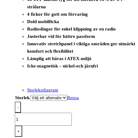
strålarna
4 fickor för gott om förvaring
Dold mobilficka
Radioslingor för enkel klippning av en radio
Justerbar vid för bättre passform
Innovativ stretchpanel i viktiga områden ger utmärkt
komfort och flexibilitet
Lämplig att bäras i ATEX-miljö
Icke-magnetisk – nickel-och järnfri
Storleksdiagram
Storlek
Rensa
-
FR714
-
PW3
+