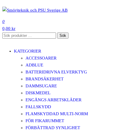
Hoppa
till
SMÖRJTEKNIK OCH PSU SVERIGE AB
innehåll
0
0,00 kr
Sök
Sök
efter:
KATEGORIER
ACCESSOARER
ADBLUE
BATTERIDRIVNA ELVERKTYG
BRANDSÄKERHET
DAMMSUGARE
DISKMEDEL
ENGÅNGS ARBETSKLÄDER
FALLSKYDD
FLAMSKYDDAD MULTI-NORM
FÖR FIKARUMMET
FÖRBÄTTRAD SYNLIGHET