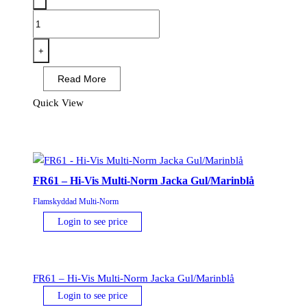
FR715
-
PW3
+
FR
Read More
Modaflame
Hi-
Quick View
Vis
Arbetsjacka
Stretch
Dam
FR61 – Hi-Vis Multi-Norm Jacka Gul/Marinblå
Klass
2
Flamskyddad Multi-Norm
Gul/Svart
Login to see price
mängd
FR61 – Hi-Vis Multi-Norm Jacka Gul/Marinblå
Login to see price