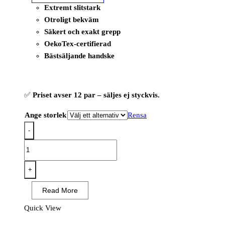
Extremt slitstark
Otroligt bekväm
Säkert och exakt grepp
OekoTex-certifierad
Bästsäljande handske
✅
Priset avser 12 par – säljes ej styckvis.
Ange storlek
Rensa
-
OX-
ON
Flexible
+
Supreme
Read More
1600
(12
Quick View
PAR)