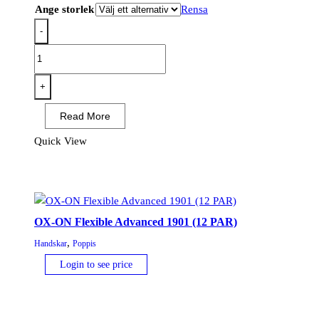
Ange storlek
Rensa
-
OX-
ON
Flexible
+
Comfort
Read More
1308
(12
Quick View
PAR)
mängd
OX-ON Flexible Advanced 1901 (12 PAR)
,
Handskar
Poppis
Login to see price