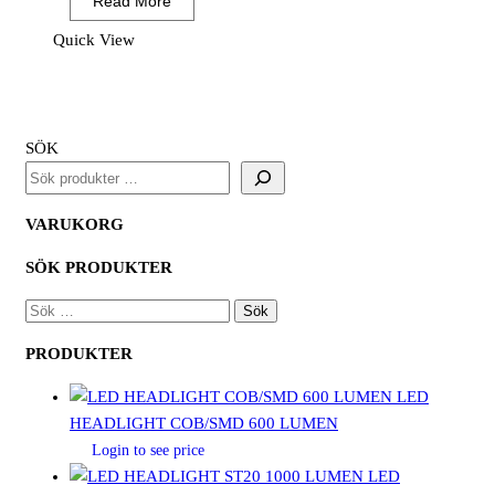
Read More
1900
(12
Quick View
PAR)
mängd
SÖK
VARUKORG
SÖK PRODUKTER
SÖK
EFTER:
PRODUKTER
LED
HEADLIGHT COB/SMD 600 LUMEN
Login to see price
LED