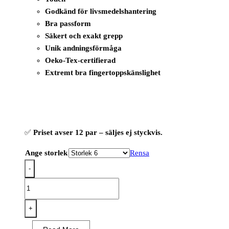
Godkänd för livsmedelshantering
Bra passform
Säkert och exakt grepp
Unik andningsförmåga
Oeko-Tex-certifierad
Extremt bra fingertoppskänslighet
✅
Priset avser 12 par – säljes ej styckvis.
Ange storlek
Rensa
-
OX-
ON
Flexible
+
Advanced