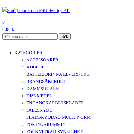
Hoppa
till
SMÖRJTEKNIK OCH PSU SVERIGE AB
innehåll
0
0,00 kr
Sök
Sök
efter:
KATEGORIER
ACCESSOARER
ADBLUE
BATTERIDRIVNA ELVERKTYG
BRANDSÄKERHET
DAMMSUGARE
DISKMEDEL
ENGÅNGS ARBETSKLÄDER
FALLSKYDD
FLAMSKYDDAD MULTI-NORM
FÖR FIKARUMMET
FÖRBÄTTRAD SYNLIGHET