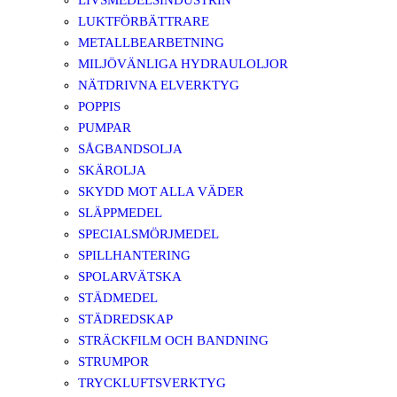
LIVSMEDELSINDUSTRIN
LUKTFÖRBÄTTRARE
METALLBEARBETNING
MILJÖVÄNLIGA HYDRAULOLJOR
NÄTDRIVNA ELVERKTYG
POPPIS
PUMPAR
SÅGBANDSOLJA
SKÄROLJA
SKYDD MOT ALLA VÄDER
SLÄPPMEDEL
SPECIALSMÖRJMEDEL
SPILLHANTERING
SPOLARVÄTSKA
STÄDMEDEL
STÄDREDSKAP
STRÄCKFILM OCH BANDNING
STRUMPOR
TRYCKLUFTSVERKTYG