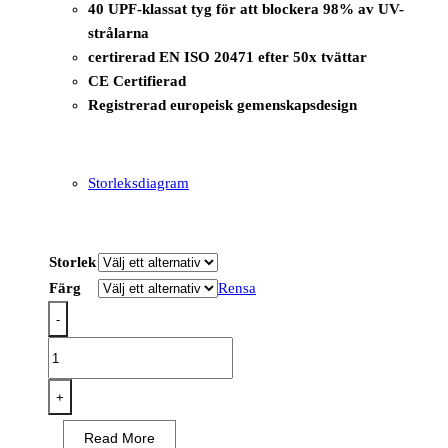
40 UPF-klassat tyg för att blockera 98% av UV-
strålarna
certirerad EN ISO 20471 efter 50x tvättar
CE Certifierad
Registrerad europeisk gemenskapsdesign
Storleksdiagram
Storlek
Färg
Rensa
-
PW376
-
PW3
+
Hi-
Read More
Vis