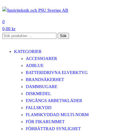
Hoppa
till
SMÖRJTEKNIK OCH PSU SVERIGE AB
innehåll
0
0,00 kr
Sök
Sök
efter:
KATEGORIER
ACCESSOARER
ADBLUE
BATTERIDRIVNA ELVERKTYG
BRANDSÄKERHET
DAMMSUGARE
DISKMEDEL
ENGÅNGS ARBETSKLÄDER
FALLSKYDD
FLAMSKYDDAD MULTI-NORM
FÖR FIKARUMMET
FÖRBÄTTRAD SYNLIGHET