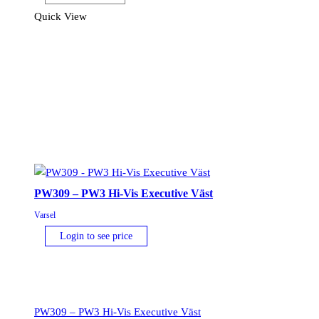
Klass
Quick View
1
T-
Shirt
mängd
PW309 – PW3 Hi-Vis Executive Väst
Varsel
Login to see price
PW309 – PW3 Hi-Vis Executive Väst