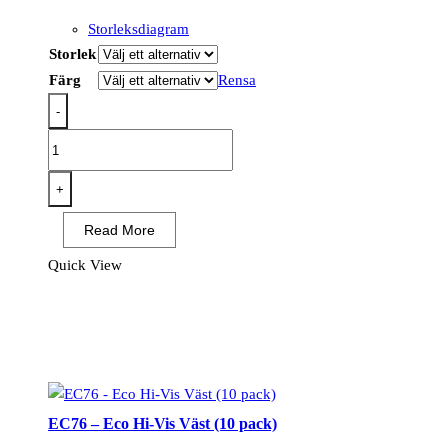
Storleksdiagram
Storlek
Färg
Rensa
-
PW309
-
PW3
+
Hi-
Read More
Vis
Executive
Quick View
Väst
mängd
EC76 – Eco Hi-Vis Väst (10 pack)