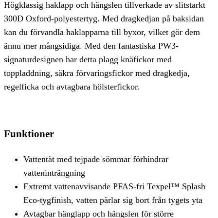
Högklassig haklapp och hängslen tillverkade av slitstarkt
300D Oxford-polyestertyg. Med dragkedjan på baksidan
kan du förvandla haklapparna till byxor, vilket gör dem
ännu mer mångsidiga. Med den fantastiska PW3-
signaturdesignen har detta plagg knäfickor med
toppladdning, säkra förvaringsfickor med dragkedja,
regelficka och avtagbara hölsterfickor.
Funktioner
Vattentät med tejpade sömmar förhindrar
vatteninträngning
Extremt vattenavvisande PFAS-fri Texpel™ Splash
Eco-tygfinish, vatten pärlar sig bort från tygets yta
Avtagbar hänglapp och hängslen för större