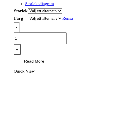
Storleksdiagram
Storlek
Färg
Rensa
-
EC76
-
Eco
+
Hi-
Read More
Vis
Väst
Quick View
(10
pack)
mängd