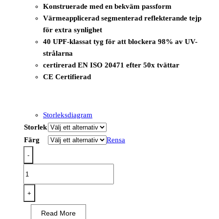
Konstruerade med en bekväm passform
Värmeapplicerad segmenterad reflekterande tejp
för extra synlighet
40 UPF-klassat tyg för att blockera 98% av UV-
strålarna
certirerad EN ISO 20471 efter 50x tvättar
CE Certifierad
Storleksdiagram
Storlek
Färg
Rensa
-
PW311
-
PW3
+
Hi-
Read More
Vis