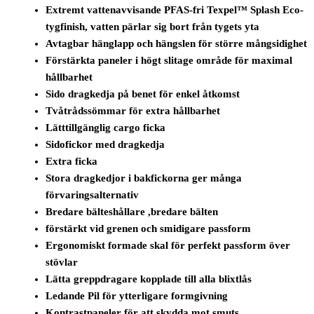
Extremt vattenavvisande PFAS-fri Texpel™ Splash Eco-
tygfinish, vatten pärlar sig bort från tygets yta
Avtagbar hänglapp och hängslen för större mångsidighet
Förstärkta paneler i högt slitage område för maximal
hållbarhet
Sido dragkedja på benet för enkel åtkomst
Tvåtrådssömmar för extra hållbarhet
Lätttillgänglig cargo ficka
Sidofickor med dragkedja
Extra ficka
Stora dragkedjor i bakfickorna ger många
förvaringsalternativ
Bredare bälteshållare ,bredare bälten
förstärkt vid grenen och smidigare passform
Ergonomiskt formade skal för perfekt passform över
stövlar
Lätta greppdragare kopplade till alla blixtlås
Ledande Pil för ytterligare formgivning
Kontrastpaneler för att skydda mot smuts