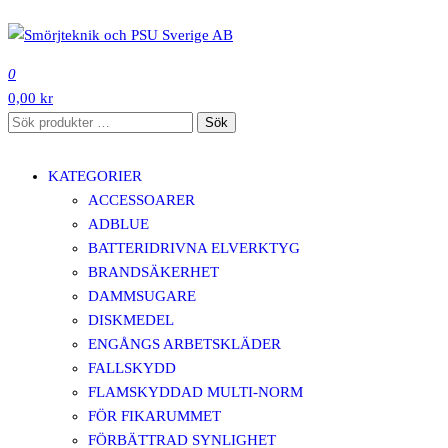
Hoppa
till
SMÖRJTEKNIK OCH PSU SVERIGE AB
innehåll
0
0,00 kr
Sök
Sök
efter:
KATEGORIER
ACCESSOARER
ADBLUE
BATTERIDRIVNA ELVERKTYG
BRANDSÄKERHET
DAMMSUGARE
DISKMEDEL
ENGÅNGS ARBETSKLÄDER
FALLSKYDD
FLAMSKYDDAD MULTI-NORM
FÖR FIKARUMMET
FÖRBÄTTRAD SYNLIGHET