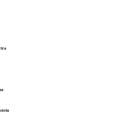
xtra
na
strin