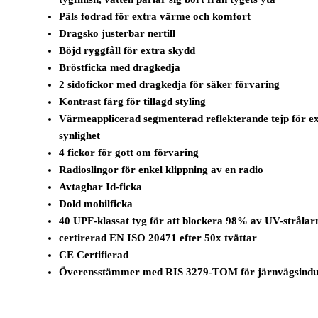
Päls fodrad för extra värme och komfort
Dragsko justerbar nertill
Böjd ryggfåll för extra skydd
Bröstficka med dragkedja
2 sidofickor med dragkedja för säker förvaring
Kontrast färg för tillagd styling
Värmeapplicerad segmenterad reflekterande tejp för e
synlighet
4 fickor för gott om förvaring
Radioslingor för enkel klippning av en radio
Avtagbar Id-ficka
Dold mobilficka
40 UPF-klassat tyg för att blockera 98% av UV-strålar
certirerad EN ISO 20471 efter 50x tvättar
CE Certifierad
Överensstämmer med RIS 3279-TOM för järnvägsindu