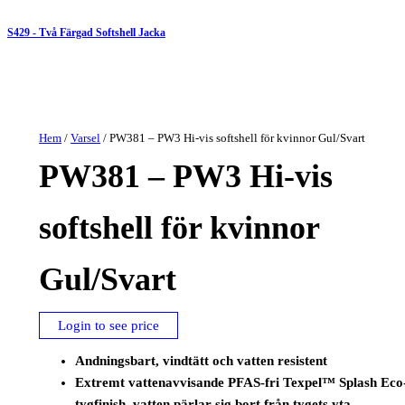
S429 - Två Färgad Softshell Jacka
Hem
/
Varsel
/ PW381 – PW3 Hi-vis softshell för kvinnor Gul/Svart
PW381 – PW3 Hi-vis
softshell för kvinnor
Gul/Svart
Login to see price
Andningsbart, vindtätt och vatten resistent
Extremt vattenavvisande PFAS-fri Texpel™ Splash Eco
tygfinish, vatten pärlar sig bort från tygets yta