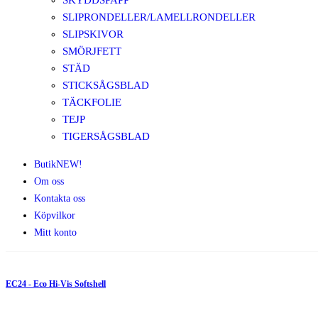
SKYDDSPAPP
SLIPRONDELLER/LAMELLRONDELLER
SLIPSKIVOR
SMÖRJFETT
STÄD
STICKSÅGSBLAD
TÄCKFOLIE
TEJP
TIGERSÅGSBLAD
Butik
NEW!
Om oss
Kontakta oss
Köpvilkor
Mitt konto
EC24 - Eco Hi-Vis Softshell