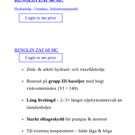
,
Hydraulolja - Utomhus
Industrismörjmedel
Login to see price
RENOLIN ZAF 68 MC
Login to see price
Zink- & askfri hydraul- och växellådsolja
Baserad på
grupp III-basoljor
med högt
viskositetsindex (VI > 140)
Lång livslängd
– 2–3× längre oljebytesintervall än
standardoljor
Starkt slitageskydd
för pumpar & motorer
Tål extrema temperaturer – både låga & höga