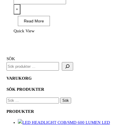
UNISYN
XT
+
320
Read More
mängd
Quick View
SÖK
VARUKORG
SÖK PRODUKTER
SÖK
EFTER:
PRODUKTER
LED