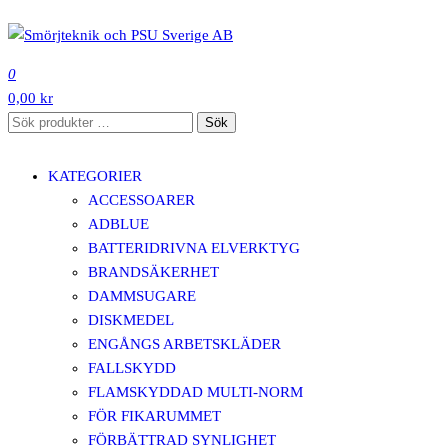
Hoppa
till
SMÖRJTEKNIK OCH PSU SVERIGE AB
innehåll
0
0,00 kr
Sök
Sök
efter:
KATEGORIER
ACCESSOARER
ADBLUE
BATTERIDRIVNA ELVERKTYG
BRANDSÄKERHET
DAMMSUGARE
DISKMEDEL
ENGÅNGS ARBETSKLÄDER
FALLSKYDD
FLAMSKYDDAD MULTI-NORM
FÖR FIKARUMMET
FÖRBÄTTRAD SYNLIGHET