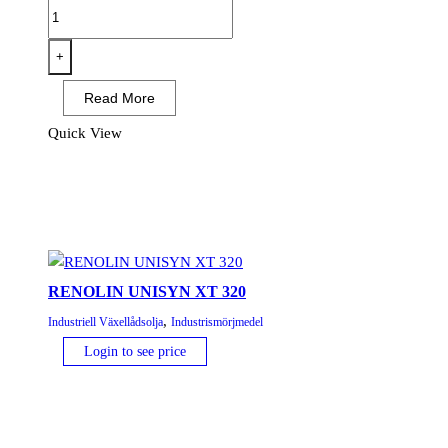
RENOLIN
ZAF
68
+
MC
Read More
mängd
Quick View
RENOLIN UNISYN XT 320
,
Industriell Växellådsolja
Industrismörjmedel
Login to see price