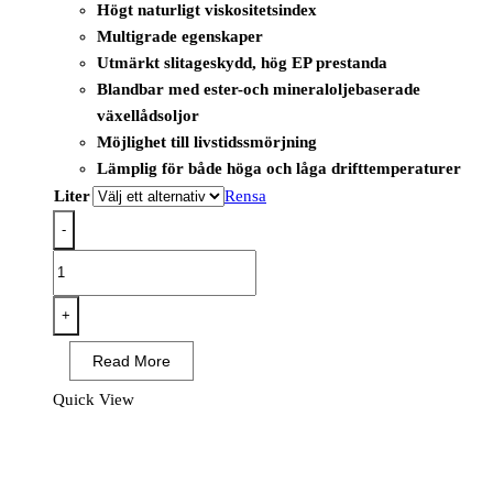
Högt naturligt viskositetsindex
Multigrade egenskaper
Utmärkt slitageskydd, hög EP prestanda
Blandbar med ester-och mineraloljebaserade
växellådsoljor
Möjlighet till livstidssmörjning
Lämplig för både höga och låga drifttemperaturer
Liter
Rensa
-
RENOLIN
UNISYN
CLP
+
32
Read More
NFR
mängd
Quick View