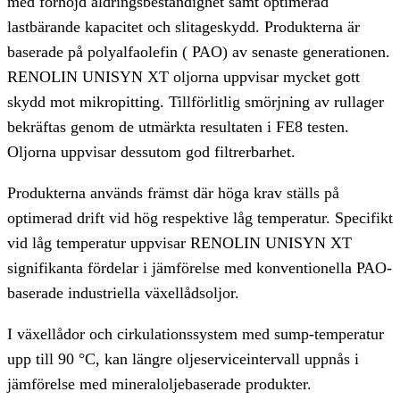
med förhöjd åldringsbeständighet samt optimerad
lastbärande kapacitet och slitageskydd. Produkterna är
baserade på polyalfaolefin ( PAO) av senaste generationen.
RENOLIN UNISYN XT oljorna uppvisar mycket gott
skydd mot mikropitting. Tillförlitlig smörjning av rullager
bekräftas genom de utmärkta resultaten i FE8 testen.
Oljorna uppvisar dessutom god filtrerbarhet.
Produkterna används främst där höga krav ställs på
optimerad drift vid hög respektive låg temperatur. Specifikt
vid låg temperatur uppvisar RENOLIN UNISYN XT
signifikanta fördelar i jämförelse med konventionella PAO-
baserade industriella växellådsoljor.
I växellådor och cirkulationssystem med sump-temperatur
upp till 90 °C, kan längre oljeserviceintervall uppnås i
jämförelse med mineraloljebaserade produkter.