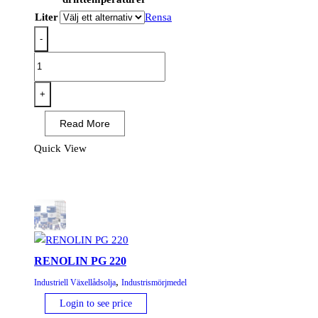
Liter
Rensa
-
RENOLIN
UNISYN
XT
+
150
Read More
mängd
Quick View
RENOLIN PG 220
,
Industriell Växellådsolja
Industrismörjmedel
Login to see price