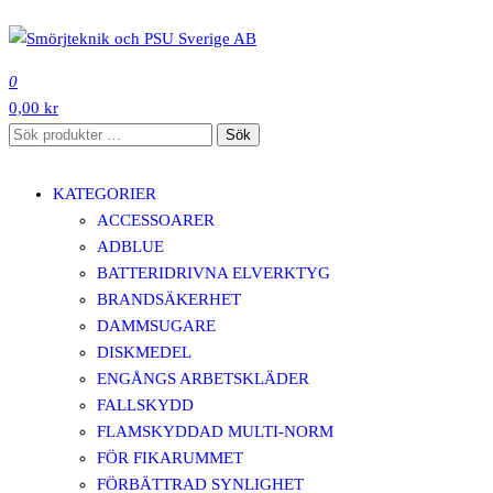
Hoppa
till
SMÖRJTEKNIK OCH PSU SVERIGE AB
innehåll
0
0,00 kr
Sök
Sök
efter:
KATEGORIER
ACCESSOARER
ADBLUE
BATTERIDRIVNA ELVERKTYG
BRANDSÄKERHET
DAMMSUGARE
DISKMEDEL
ENGÅNGS ARBETSKLÄDER
FALLSKYDD
FLAMSKYDDAD MULTI-NORM
FÖR FIKARUMMET
FÖRBÄTTRAD SYNLIGHET