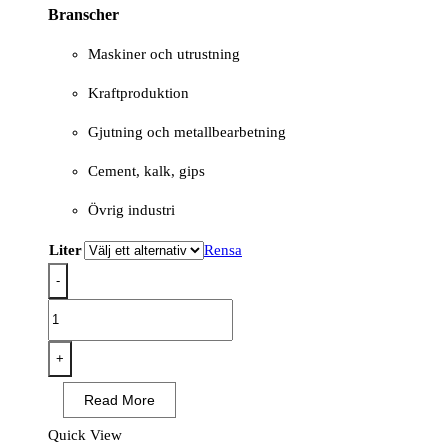
Branscher
Maskiner och utrustning
Kraftproduktion
Gjutning och metallbearbetning
Cement, kalk, gips
Övrig industri
Liter
Rensa
-
RENOLIN
WHITE
22
+
mängd
Read More
Quick View