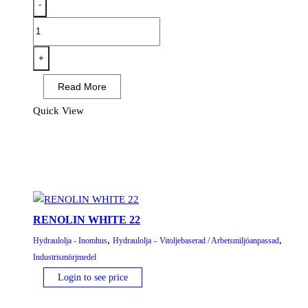
-
RENOLIN
PG
220
+
mängd
Read More
Quick View
RENOLIN WHITE 22
,
,
Hydraulolja - Inomhus
Hydraulolja – Vitoljebaserad / Arbetsmiljöanpassad
Industrismörjmedel
Login to see price