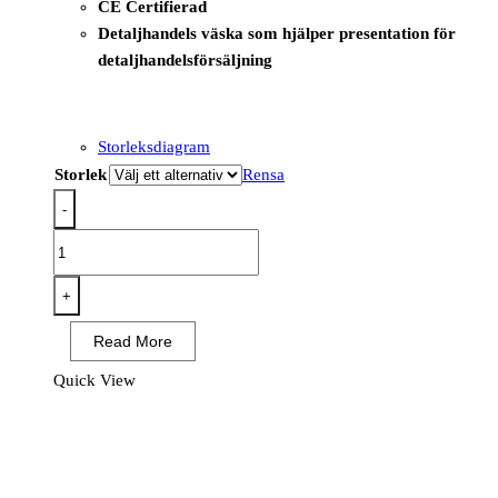
CE Certifierad
Detaljhandels väska som hjälper presentation för
detaljhandelsförsäljning
Storleksdiagram
Storlek
Rensa
-
S376
-
Prague
+
Executive
Read More
Väst
Gul
Quick View
mängd