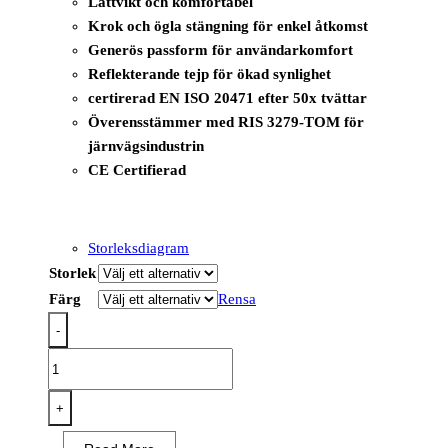
Lättvikt och komfortabel
Krok och ögla stängning för enkel åtkomst
Generös passform för användarkomfort
Reflekterande tejp för ökad synlighet
certirerad EN ISO 20471 efter 50x tvättar
Överensstämmer med RIS 3279-TOM för
järnvägsindustrin
CE Certifierad
Storleksdiagram
Storlek
Färg
Rensa
-
C473
-
Hi-
+
Vis