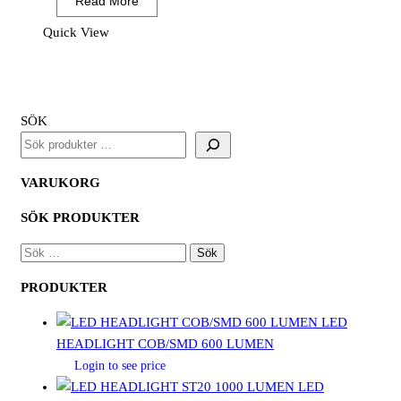
Read More
Två
Band
Quick View
&
Brace
Jacka
mängd
SÖK
VARUKORG
SÖK PRODUKTER
SÖK
EFTER:
PRODUKTER
LED
HEADLIGHT COB/SMD 600 LUMEN
Login to see price
LED