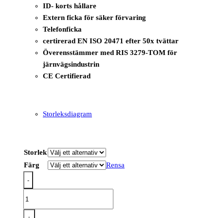
ID- korts hållare
Extern ficka för säker förvaring
Telefonficka
certirerad EN ISO 20471 efter 50x tvättar
Överensstämmer med RIS 3279-TOM för
järnvägsindustrin
CE Certifierad
Storleksdiagram
Storlek
Färg
Rensa
-
C357
-
Hi-