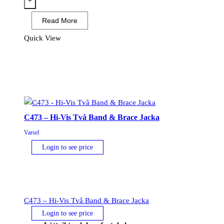
+
Vis
Read More
Executive
väst
Quick View
med
surfplattficka
mängd
C473 – Hi-Vis Två Band & Brace Jacka
Varsel
Login to see price
C473 – Hi-Vis Två Band & Brace Jacka
Login to see price