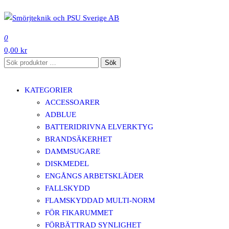
Hoppa
till
SMÖRJTEKNIK OCH PSU SVERIGE AB
innehåll
0
0,00 kr
Sök
Sök
efter:
KATEGORIER
ACCESSOARER
ADBLUE
BATTERIDRIVNA ELVERKTYG
BRANDSÄKERHET
DAMMSUGARE
DISKMEDEL
ENGÅNGS ARBETSKLÄDER
FALLSKYDD
FLAMSKYDDAD MULTI-NORM
FÖR FIKARUMMET
FÖRBÄTTRAD SYNLIGHET