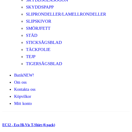
SKYDDSGLASÖGON
SKYDDSPAPP
SLIPRONDELLER/LAMELLRONDELLER
SLIPSKIVOR
SMÖRJFETT
STÄD
STICKSÅGSBLAD
TÄCKFOLIE
TEJP
TIGERSÅGSBLAD
Butik
NEW!
Om oss
Kontakta oss
Köpvilkor
Mitt konto
EC12 - Eco Hi-Vis T-Shirt (6 pack)