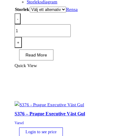
Storleksdiagram
Storlek
Rensa
-
R413
-
RWS
+
tröja
Read More
Orange
mängd
Quick View
S376 – Prague Executive Väst Gul
Varsel
Login to see price