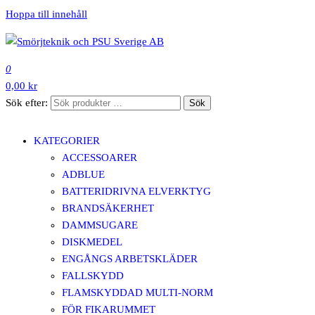
Hoppa till innehåll
SMÖRJTEKNIK OCH PSU SVERIGE AB
0
0,00 kr
Sök efter:
Sök
KATEGORIER
ACCESSOARER
ADBLUE
BATTERIDRIVNA ELVERKTYG
BRANDSÄKERHET
DAMMSUGARE
DISKMEDEL
ENGÅNGS ARBETSKLÄDER
FALLSKYDD
FLAMSKYDDAD MULTI-NORM
FÖR FIKARUMMET