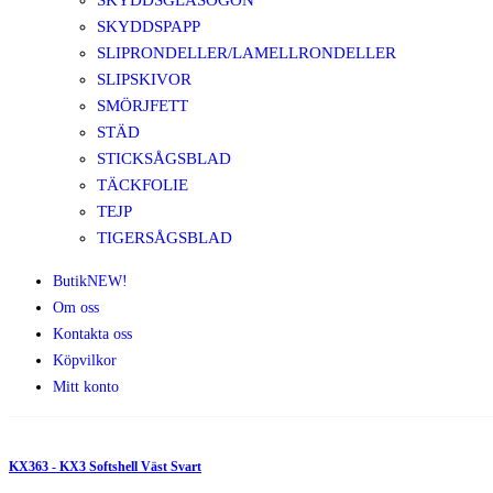
SKYDDSGLASÖGON
SKYDDSPAPP
SLIPRONDELLER/LAMELLRONDELLER
SLIPSKIVOR
SMÖRJFETT
STÄD
STICKSÅGSBLAD
TÄCKFOLIE
TEJP
TIGERSÅGSBLAD
Butik
NEW!
Om oss
Kontakta oss
Köpvilkor
Mitt konto
KX363 - KX3 Softshell Väst Svart