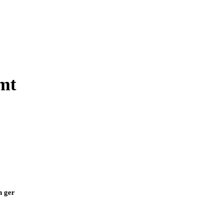
mt
h ger