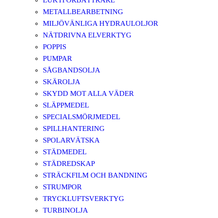
LUKTFÖRBÄTTRARE
METALLBEARBETNING
MILJÖVÄNLIGA HYDRAULOLJOR
NÄTDRIVNA ELVERKTYG
POPPIS
PUMPAR
SÅGBANDSOLJA
SKÄROLJA
SKYDD MOT ALLA VÄDER
SLÄPPMEDEL
SPECIALSMÖRJMEDEL
SPILLHANTERING
SPOLARVÄTSKA
STÄDMEDEL
STÄDREDSKAP
STRÄCKFILM OCH BANDNING
STRUMPOR
TRYCKLUFTSVERKTYG
TURBINOLJA