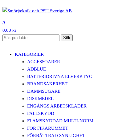
Hoppa
till
SMÖRJTEKNIK OCH PSU SVERIGE AB
innehåll
0
0,00 kr
Sök
Sök
efter:
KATEGORIER
ACCESSOARER
ADBLUE
BATTERIDRIVNA ELVERKTYG
BRANDSÄKERHET
DAMMSUGARE
DISKMEDEL
ENGÅNGS ARBETSKLÄDER
FALLSKYDD
FLAMSKYDDAD MULTI-NORM
FÖR FIKARUMMET
FÖRBÄTTRAD SYNLIGHET