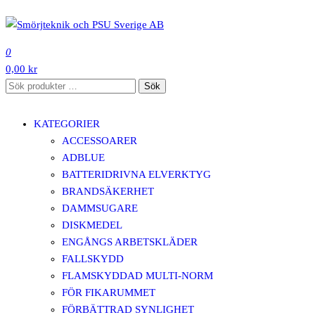
Hoppa
till
SMÖRJTEKNIK OCH PSU SVERIGE AB
innehåll
0
0,00 kr
Sök
Sök
efter:
KATEGORIER
ACCESSOARER
ADBLUE
BATTERIDRIVNA ELVERKTYG
BRANDSÄKERHET
DAMMSUGARE
DISKMEDEL
ENGÅNGS ARBETSKLÄDER
FALLSKYDD
FLAMSKYDDAD MULTI-NORM
FÖR FIKARUMMET
FÖRBÄTTRAD SYNLIGHET