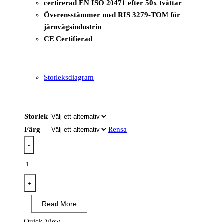
certirerad EN ISO 20471 efter 50x tvättar
Överensstämmer med RIS 3279-TOM för
järnvägsindustrin
CE Certifierad
Storleksdiagram
Storlek
Färg
Rensa
-
S179
-
V-
+
ringad
Read More
meshinsats
T-
Quick View