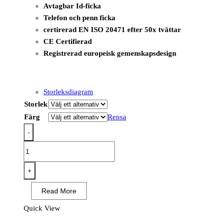
Avtagbar Id-ficka
Telefon och penn ficka
certirerad EN ISO 20471 efter 50x tvättar
CE Certifierad
Registrerad europeisk gemenskapsdesign
Storleksdiagram
Storlek
Färg
Rensa
-
PW309
-
PW3
+
Hi-
Read More
Vis
Executive
Quick View
Väst