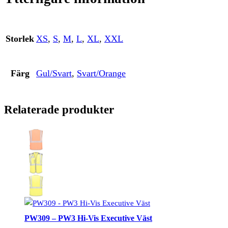
Storlek
XS
,
S
,
M
,
L
,
XL
,
XXL
Färg
Gul/Svart
,
Svart/Orange
Relaterade produkter
PW309 – PW3 Hi-Vis Executive Väst