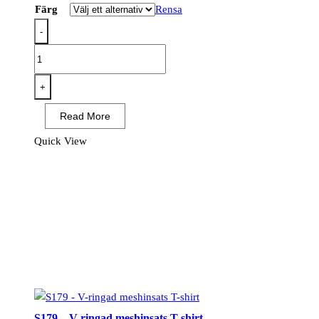
Färg
Rensa
-
PW376
-
PW3
+
Hi-
Read More
Vis
Klass
Quick View
1
Sweatshirt
mängd
S179 – V-ringad meshinsats T-shirt