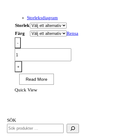
Storleksdiagram
Storlek
Färg
Rensa
-
PW308
-
PW3
+
Class
Read More
1
Tool
Quick View
Vest
Gul/Svart
mängd
SÖK