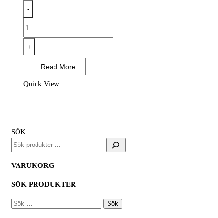
-
EC12
-
Eco
+
Hi-
Read More
Vis
T-
Quick View
Shirt
(6
pack)
mängd
SÖK
VARUKORG
SÖK PRODUKTER
SÖK
EFTER: