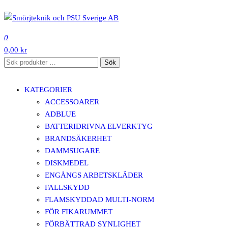
Hoppa
till
SMÖRJTEKNIK OCH PSU SVERIGE AB
innehåll
0
0,00 kr
Sök
Sök
efter:
KATEGORIER
ACCESSOARER
ADBLUE
BATTERIDRIVNA ELVERKTYG
BRANDSÄKERHET
DAMMSUGARE
DISKMEDEL
ENGÅNGS ARBETSKLÄDER
FALLSKYDD
FLAMSKYDDAD MULTI-NORM
FÖR FIKARUMMET
FÖRBÄTTRAD SYNLIGHET