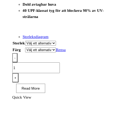
Dold avtagbar huva
40 UPF-klassat tyg för att blockera 98% av UV-
strålarna
Storleksdiagram
Storlek
Färg
Rensa
-
PW364
-
PW3
+
Hi-
Read More
Vis
Vinterjacka
Quick View
Klass
1
mängd