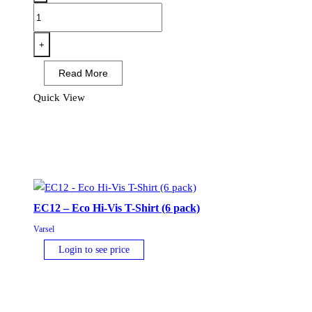
S179
-
V-
+
ringad
Read More
meshinsats
T-
Quick View
shirt
mängd
EC12 – Eco Hi-Vis T-Shirt (6 pack)
Varsel
Login to see price