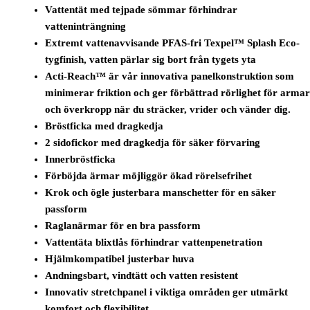
Vattentät med tejpade sömmar förhindrar
vatteninträngning
Extremt vattenavvisande PFAS-fri Texpel™ Splash Eco-
tygfinish, vatten pärlar sig bort från tygets yta
Acti-Reach™ är vår innovativa panelkonstruktion som
minimerar friktion och ger förbättrad rörlighet för arma
och överkropp när du sträcker, vrider och vänder dig.
Bröstficka med dragkedja
2 sidofickor med dragkedja för säker förvaring
Innerbröstficka
Förböjda ärmar möjliggör ökad rörelsefrihet
Krok och ögle justerbara manschetter för en säker
passform
Raglanärmar för en bra passform
Vattentäta blixtlås förhindrar vattenpenetration
Hjälmkompatibel justerbar huva
Andningsbart, vindtätt och vatten resistent
Innovativ stretchpanel i viktiga områden ger utmärkt
komfort och flexibilitet