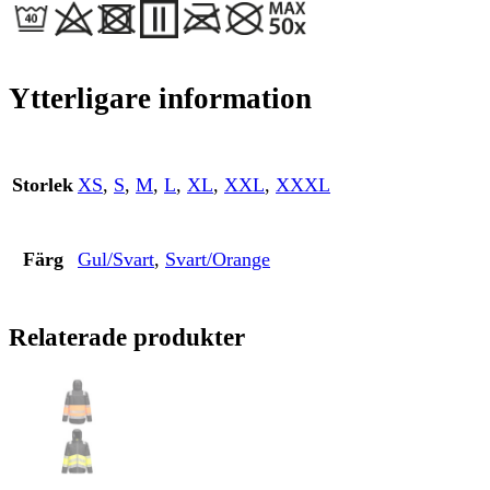
Ytterligare information
Storlek
XS
,
S
,
M
,
L
,
XL
,
XXL
,
XXXL
Färg
Gul/Svart
,
Svart/Orange
Relaterade produkter