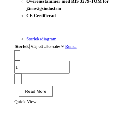
Överensstämmer med RIS 3279-TOM för
järnvägsindustrin
CE Certifierad
Storleksdiagram
Storlek
Rensa
-
R413
-
RWS
+
tröja
Read More
Orange
mängd
Quick View