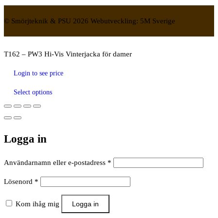
© Smörjteknik & PSU 2026 Webutveckling: 5M Sverige
T162 – PW3 Hi-Vis Vinterjacka för damer
Login to see price
Select options
Logga in
Obligatoriskt
Användarnamn eller e-postadress
*
Obligatoriskt
Lösenord
*
Kom ihåg mig
Logga in