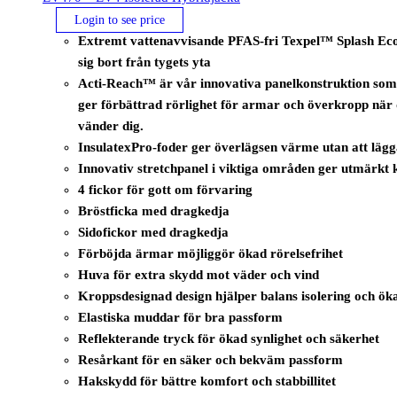
Login to see price
Extremt vattenavvisande PFAS-fri Texpel™ Splash Eco-
sig bort från tygets yta
Acti-Reach™ är vår innovativa panelkonstruktion som
ger förbättrad rörlighet för armar och överkropp när 
vänder dig.
InsulatexPro-foder ger överlägsen värme utan att lägg
Innovativ stretchpanel i viktiga områden ger utmärkt k
4 fickor för gott om förvaring
Bröstficka med dragkedja
Sidofickor med dragkedja
Förböjda ärmar möjliggör ökad rörelsefrihet
Huva för extra skydd mot väder och vind
Kroppsdesignad design hjälper balans isolering och öka
Elastiska muddar för bra passform
Reflekterande tryck för ökad synlighet och säkerhet
Resårkant för en säker och bekväm passform
Hakskydd för bättre komfort och stabbillitet