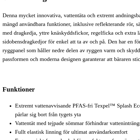
Denna mycket innovativa, vattentäta och extremt andningsb
mängd användbara funktioner, inklusive reflekterande rör, s
med dragkedja, yttre knäskyddsfickor, regelficka och extra 
sidobensdragkedjor för enkel att ta av och på. Den har en f
ryggpanel som håller nedre delen av ryggen varm och skyd
passformen och moderna designen garanterar att bäraren sti
Funktioner
Extremt vattenavvisande PFAS-fri Texpel™ Splash Eco
pärlar sig bort från tygets yta
Vattentät med tejpade sömmar förhindrar vatteninträng
Fullt elastisk linning för ultimat användarkomfort