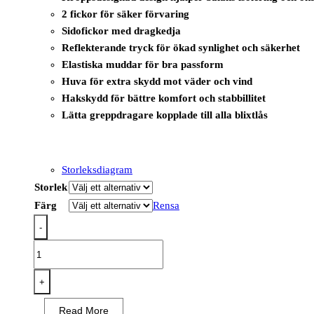
2 fickor för säker förvaring
Sidofickor med dragkedja
Reflekterande tryck för ökad synlighet och säkerhet
Elastiska muddar för bra passform
Huva för extra skydd mot väder och vind
Hakskydd för bättre komfort och stabbillitet
Lätta greppdragare kopplade till alla blixtlås
Storleksdiagram
Storlek
Färg
Rensa
-
EV471
-
EV4
+
Isolerad
Read More