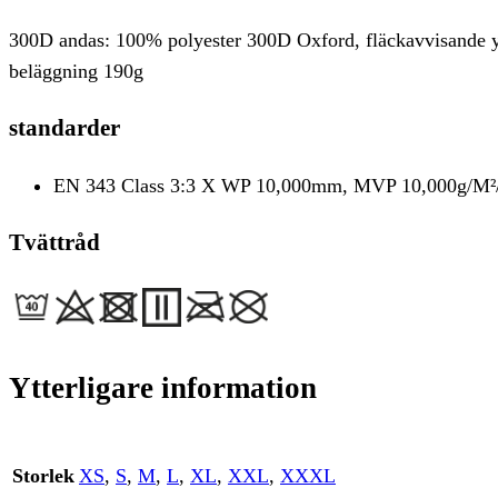
300D andas: 100% polyester 300D Oxford, fläckavvisande y
beläggning 190g
standarder
EN 343 Class 3:3 X WP 10,000mm, MVP 10,000g/M²
Tvättråd
Ytterligare information
Storlek
XS
,
S
,
M
,
L
,
XL
,
XXL
,
XXXL