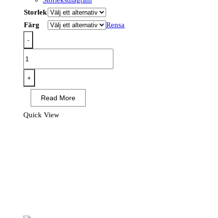
Storleksdiagram
Storlek
Färg
Rensa
-
CD871
-
WX2
+
Eco
Read More
Fleece
mängd
Quick View