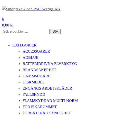
Hoppa
till
SMÖRJTEKNIK OCH PSU SVERIGE AB
innehåll
0
0,00 kr
Sök
Sök
efter:
KATEGORIER
ACCESSOARER
ADBLUE
BATTERIDRIVNA ELVERKTYG
BRANDSÄKERHET
DAMMSUGARE
DISKMEDEL
ENGÅNGS ARBETSKLÄDER
FALLSKYDD
FLAMSKYDDAD MULTI-NORM
FÖR FIKARUMMET
FÖRBÄTTRAD SYNLIGHET