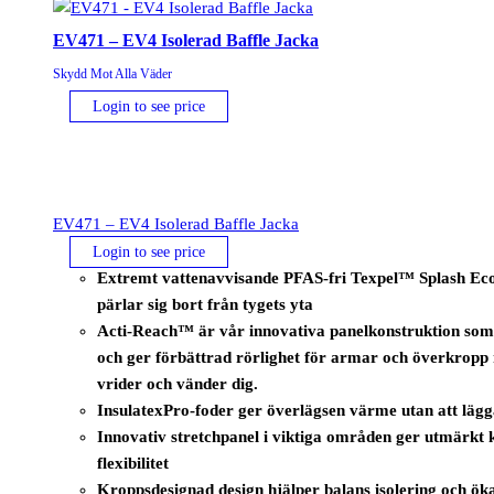
EV471 – EV4 Isolerad Baffle Jacka
Skydd Mot Alla Väder
Login to see price
EV471 – EV4 Isolerad Baffle Jacka
Login to see price
Extremt vattenavvisande PFAS-fri Texpel™ Splash Eco-
pärlar sig bort från tygets yta
Acti-Reach™ är vår innovativa panelkonstruktion som
och ger förbättrad rörlighet för armar och överkropp 
vrider och vänder dig.
InsulatexPro-foder ger överlägsen värme utan att lägg
Innovativ stretchpanel i viktiga områden ger utmärkt
flexibilitet
Kroppsdesignad design hjälper balans isolering och öka