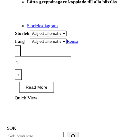
Lätta greppdragare kopplade till alla blixtlås
Storleksdiagram
Storlek
Färg
Rensa
-
EV470
-
EV4
+
Isolerad
Read More
Hybridjacka
mängd
Quick View
SÖK