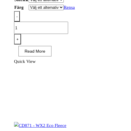
Färg
Rensa
-
CD870
-
WX2
+
Eco
Read More
Softshell
(2L)
Quick View
mängd