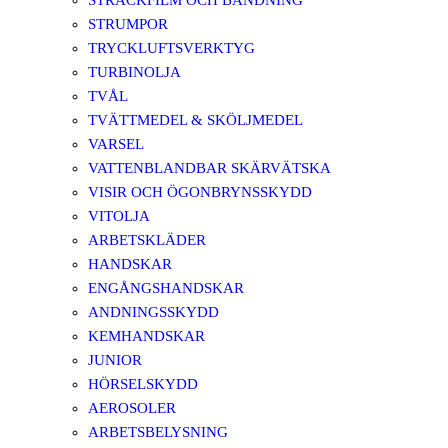
STRÄCKFILM OCH BANDNING
STRUMPOR
TRYCKLUFTSVERKTYG
TURBINOLJA
TVÅL
TVÄTTMEDEL & SKÖLJMEDEL
VARSEL
VATTENBLANDBAR SKÄRVÄTSKA
VISIR OCH ÖGONBRYNSSKYDD
VITOLJA
ARBETSKLÄDER
HANDSKAR
ENGÅNGSHANDSKAR
ANDNINGSSKYDD
KEMHANDSKAR
JUNIOR
HÖRSELSKYDD
AEROSOLER
ARBETSBELYSNING