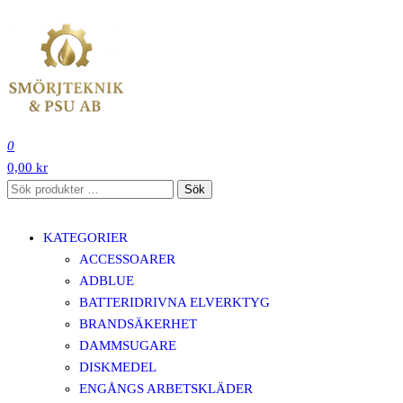
Hoppa
till
innehåll
SMÖRJTEKNIK OCH PSU SVERIGE AB
0
0,00 kr
Sök
Sök
efter:
KATEGORIER
ACCESSOARER
ADBLUE
BATTERIDRIVNA ELVERKTYG
BRANDSÄKERHET
DAMMSUGARE
DISKMEDEL
ENGÅNGS ARBETSKLÄDER