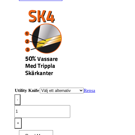
Utility Knife
Rensa
-
Snap-
off
Utility
+
Knife