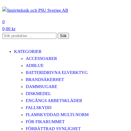
Hoppa
till
SMÖRJTEKNIK OCH PSU SVERIGE AB
innehåll
0
0,00 kr
Sök
Sök
efter:
KATEGORIER
ACCESSOARER
ADBLUE
BATTERIDRIVNA ELVERKTYG
BRANDSÄKERHET
DAMMSUGARE
DISKMEDEL
ENGÅNGS ARBETSKLÄDER
FALLSKYDD
FLAMSKYDDAD MULTI-NORM
FÖR FIKARUMMET
FÖRBÄTTRAD SYNLIGHET