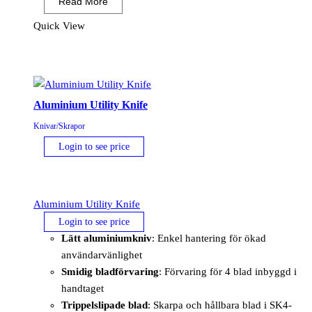
Read More
&
Snap-
Quick View
off
Utility
Blades
10
Aluminium Utility Knife
st
mängd
Knivar/Skrapor
Login to see price
Aluminium Utility Knife
Login to see price
Lätt aluminiumkniv
: Enkel hantering för ökad
användarvänlighet
Smidig bladförvaring
: Förvaring för 4 blad inbyggd i
handtaget
Trippelslipade blad
: Skarpa och hållbara blad i SK4-