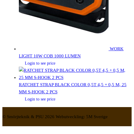
WORK
LIGHT 10W COB 1000 LUMEN
Login to see price
RATCHET STRAP BLACK COLOR 0,5T 4,5 + 0,5 M, 25
MM S-HOOK 2 PCS
Login to see price
© Smörjteknik & PSU 2026 Webutveckling: 5M Sverige