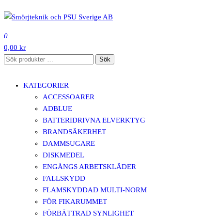
Hoppa
till
SMÖRJTEKNIK OCH PSU SVERIGE AB
innehåll
0
0,00 kr
Sök
Sök
efter:
KATEGORIER
ACCESSOARER
ADBLUE
BATTERIDRIVNA ELVERKTYG
BRANDSÄKERHET
DAMMSUGARE
DISKMEDEL
ENGÅNGS ARBETSKLÄDER
FALLSKYDD
FLAMSKYDDAD MULTI-NORM
FÖR FIKARUMMET
FÖRBÄTTRAD SYNLIGHET