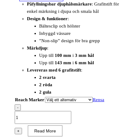
Påfyllningsbar djuphålsmärkare
: Grafitstift för
enkel märkning i djupa och smala hål
Design & funktioner
:
Bältesclip och hölster
Inbyggd vässare
”Non-slip” design för bra grepp
Märkdjup
:
Upp till
100 mm
i
3 mm hål
Upp till
143 mm
i
6 mm hål
Levereras med 6 grafitstift
:
2 svarta
2 röda
2 gula
Reach Marker
Rensa
-
Reach
Marker
Graphite
Read More
+
Set