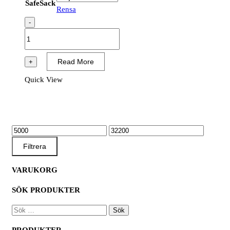
SafeSack
Rensa
-
SafeSack
4-
ögle
Read More
+
storsäck,
Quick View
Large
mängd
MIN
MAX
PRIS
PRIS
Filtrera
VARUKORG
SÖK PRODUKTER
SÖK
EFTER: