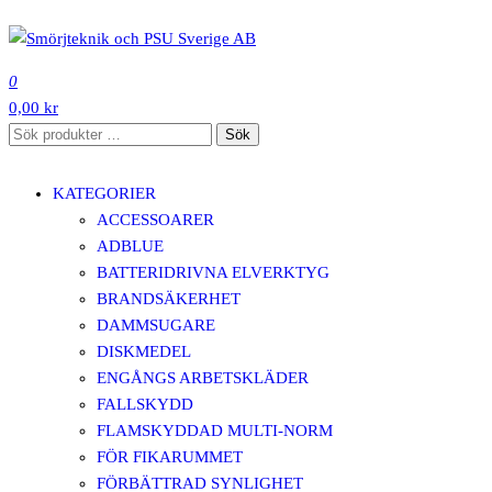
Hoppa
till
SMÖRJTEKNIK OCH PSU SVERIGE AB
innehåll
0
0,00 kr
Sök
Sök
efter:
KATEGORIER
ACCESSOARER
ADBLUE
BATTERIDRIVNA ELVERKTYG
BRANDSÄKERHET
DAMMSUGARE
DISKMEDEL
ENGÅNGS ARBETSKLÄDER
FALLSKYDD
FLAMSKYDDAD MULTI-NORM
FÖR FIKARUMMET
FÖRBÄTTRAD SYNLIGHET