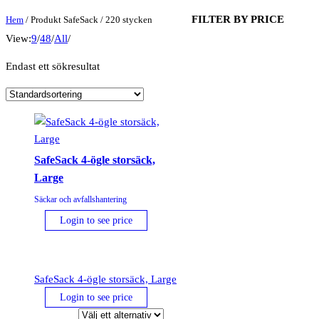
FILTER BY PRICE
Hem
/ Produkt SafeSack / 220 stycken
View:
9
/
48
/
All
/
Endast ett sökresultat
SafeSack 4-ögle storsäck,
Large
Säckar och avfallshantering
Login to see price
SafeSack 4-ögle storsäck, Large
Login to see price