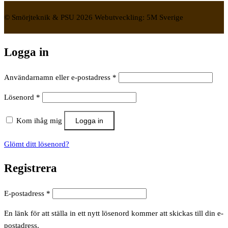
© Smörjteknik & PSU 2026 Webutveckling: 5M Sverige
Logga in
Obligatoriskt
Användarnamn eller e-postadress
*
Obligatoriskt
Lösenord
*
Kom ihåg mig
Logga in
Glömt ditt lösenord?
Registrera
Obligatoriskt
E-postadress
*
En länk för att ställa in ett nytt lösenord kommer att skickas till din e-
postadress.