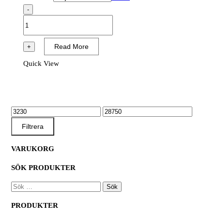
-
SafeSack
4-
ögle
Read More
+
storsäck,
Quick View
Medium
mängd
MIN
MAX
PRIS
PRIS
Filtrera
VARUKORG
SÖK PRODUKTER
SÖK
EFTER:
PRODUKTER