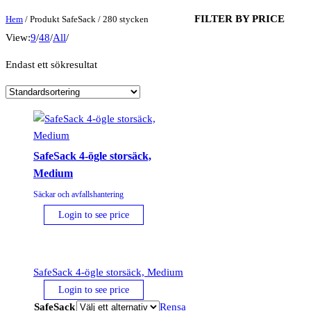
FILTER BY PRICE
Hem
/ Produkt SafeSack / 280 stycken
View:
9
/
48
/
All
/
Endast ett sökresultat
SafeSack 4-ögle storsäck,
Medium
Säckar och avfallshantering
Login to see price
SafeSack 4-ögle storsäck, Medium
Login to see price
SafeSack
Rensa