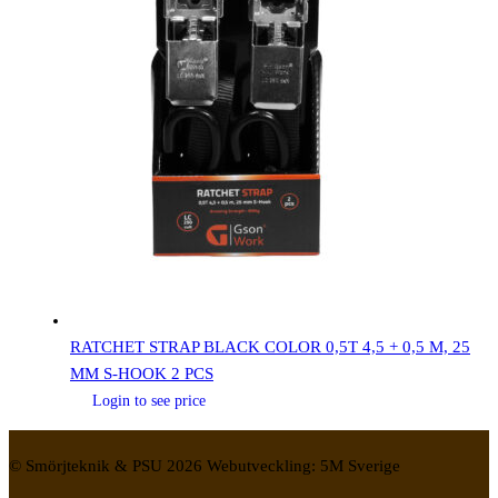
RATCHET STRAP BLACK COLOR 0,5T 4,5 + 0,5 M, 25
MM S-HOOK 2 PCS
Login to see price
© Smörjteknik & PSU 2026 Webutveckling: 5M Sverige