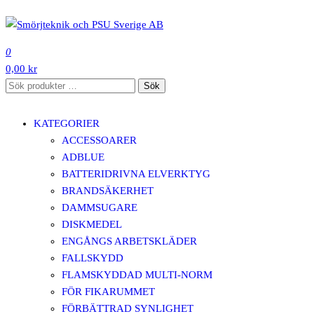
Hoppa
till
SMÖRJTEKNIK OCH PSU SVERIGE AB
innehåll
0
0,00 kr
Sök
Sök
efter:
KATEGORIER
ACCESSOARER
ADBLUE
BATTERIDRIVNA ELVERKTYG
BRANDSÄKERHET
DAMMSUGARE
DISKMEDEL
ENGÅNGS ARBETSKLÄDER
FALLSKYDD
FLAMSKYDDAD MULTI-NORM
FÖR FIKARUMMET
FÖRBÄTTRAD SYNLIGHET