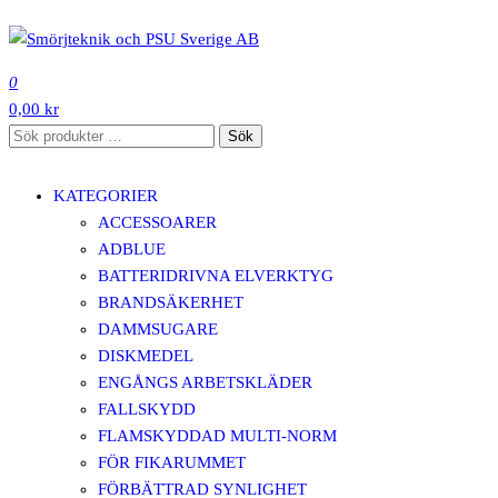
Hoppa
till
SMÖRJTEKNIK OCH PSU SVERIGE AB
innehåll
0
0,00 kr
Sök
Sök
efter:
KATEGORIER
ACCESSOARER
ADBLUE
BATTERIDRIVNA ELVERKTYG
BRANDSÄKERHET
DAMMSUGARE
DISKMEDEL
ENGÅNGS ARBETSKLÄDER
FALLSKYDD
FLAMSKYDDAD MULTI-NORM
FÖR FIKARUMMET
FÖRBÄTTRAD SYNLIGHET