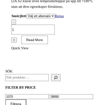
LIX 62 klarar även temperaturtoppar på upp till +180°C
utan att dess egenskaper försämras.
Smörjfett
Rensa
-
RENOLIT
UNIWAY
LIX
Read More
+
62
Quick View
mängd
SÖK
FILTER BY PRICE
MIN
MAX
PRIS
PRIS
Filtrera