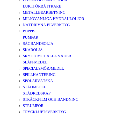
LIVSMEDELSINDUSTRIN
LUKTFÖRBÄTTRARE
METALLBEARBETNING
MILJÖVÄNLIGA HYDRAULOLJOR
NÄTDRIVNA ELVERKTYG
POPPIS
PUMPAR
SÅGBANDSOLJA
SKÄROLJA
SKYDD MOT ALLA VÄDER
SLÄPPMEDEL
SPECIALSMÖRJMEDEL
SPILLHANTERING
SPOLARVÄTSKA
STÄDMEDEL
STÄDREDSKAP
STRÄCKFILM OCH BANDNING
STRUMPOR
TRYCKLUFTSVERKTYG