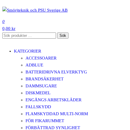
Hoppa
till
SMÖRJTEKNIK OCH PSU SVERIGE AB
innehåll
0
0,00 kr
Sök
Sök
efter:
KATEGORIER
ACCESSOARER
ADBLUE
BATTERIDRIVNA ELVERKTYG
BRANDSÄKERHET
DAMMSUGARE
DISKMEDEL
ENGÅNGS ARBETSKLÄDER
FALLSKYDD
FLAMSKYDDAD MULTI-NORM
FÖR FIKARUMMET
FÖRBÄTTRAD SYNLIGHET