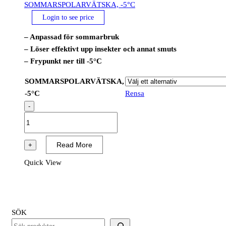
SOMMARSPOLARVÄTSKA, -5°C
Login to see price
– Anpassad för sommarbruk
– Löser effektivt upp insekter och annat smuts
– Frypunkt ner till -5°C
SOMMARSPOLARVÄTSKA,
-5°C
Rensa
-
SOMMARSPOLARVÄTSKA,
-5°C
mängd
Read More
+
Quick View
SÖK