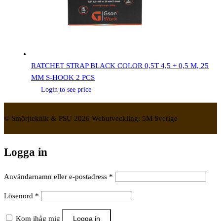
RATCHET STRAP BLACK COLOR 0,5T 4,5 + 0,5 M, 25
MM S-HOOK 2 PCS
Login to see price
© Smörjteknik & PSU 2026 Webutveckling: 5M Sverige
Logga in
Obligatoriskt
Användarnamn eller e-postadress
*
Obligatoriskt
Lösenord
*
Kom ihåg mig
Logga in