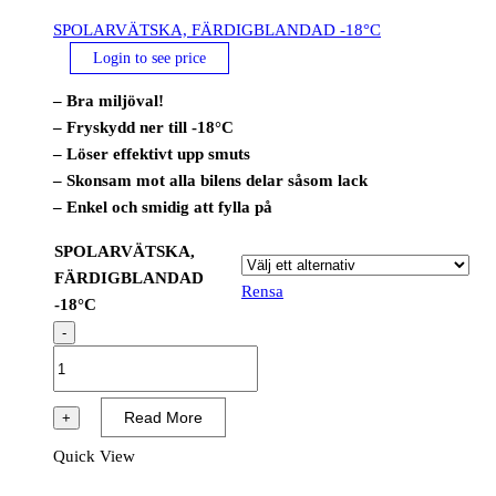
SPOLARVÄTSKA, FÄRDIGBLANDAD -18°C
Login to see price
– Bra miljöval!
– Fryskydd ner till -18°C
– Löser effektivt upp smuts
– Skonsam mot alla bilens delar såsom lack
– Enkel och smidig att fylla på
SPOLARVÄTSKA,
FÄRDIGBLANDAD
Rensa
-18°C
-
SPOLARVÄTSKA,
FÄRDIGBLANDAD
-18°C
Read More
+
mängd
Quick View