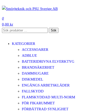
Hoppa
till
SMÖRJTEKNIK OCH PSU SVERIGE AB
innehåll
0
0,00 kr
Sök
Sök
efter:
KATEGORIER
ACCESSOARER
ADBLUE
BATTERIDRIVNA ELVERKTYG
BRANDSÄKERHET
DAMMSUGARE
DISKMEDEL
ENGÅNGS ARBETSKLÄDER
FALLSKYDD
FLAMSKYDDAD MULTI-NORM
FÖR FIKARUMMET
FÖRBÄTTRAD SYNLIGHET