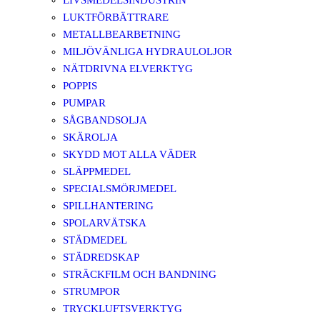
LIVSMEDELSINDUSTRIN
LUKTFÖRBÄTTRARE
METALLBEARBETNING
MILJÖVÄNLIGA HYDRAULOLJOR
NÄTDRIVNA ELVERKTYG
POPPIS
PUMPAR
SÅGBANDSOLJA
SKÄROLJA
SKYDD MOT ALLA VÄDER
SLÄPPMEDEL
SPECIALSMÖRJMEDEL
SPILLHANTERING
SPOLARVÄTSKA
STÄDMEDEL
STÄDREDSKAP
STRÄCKFILM OCH BANDNING
STRUMPOR
TRYCKLUFTSVERKTYG