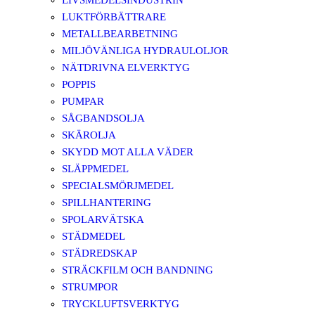
LIVSMEDELSINDUSTRIN
LUKTFÖRBÄTTRARE
METALLBEARBETNING
MILJÖVÄNLIGA HYDRAULOLJOR
NÄTDRIVNA ELVERKTYG
POPPIS
PUMPAR
SÅGBANDSOLJA
SKÄROLJA
SKYDD MOT ALLA VÄDER
SLÄPPMEDEL
SPECIALSMÖRJMEDEL
SPILLHANTERING
SPOLARVÄTSKA
STÄDMEDEL
STÄDREDSKAP
STRÄCKFILM OCH BANDNING
STRUMPOR
TRYCKLUFTSVERKTYG