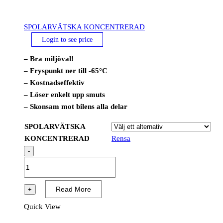
SPOLARVÄTSKA KONCENTRERAD
Login to see price
– Bra miljöval!
– Fryspunkt ner till -65°C
– Kostnadseffektiv
– Löser enkelt upp smuts
– Skonsam mot bilens alla delar
SPOLARVÄTSKA
KONCENTRERAD
Rensa
-
SPOLARVÄTSKA
KONCENTRERAD
mängd
Read More
+
Quick View