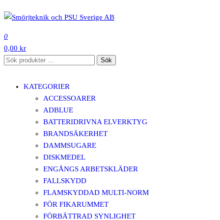
Hoppa
till
SMÖRJTEKNIK OCH PSU SVERIGE AB
innehåll
0
0,00 kr
Sök
Sök
efter:
KATEGORIER
ACCESSOARER
ADBLUE
BATTERIDRIVNA ELVERKTYG
BRANDSÄKERHET
DAMMSUGARE
DISKMEDEL
ENGÅNGS ARBETSKLÄDER
FALLSKYDD
FLAMSKYDDAD MULTI-NORM
FÖR FIKARUMMET
FÖRBÄTTRAD SYNLIGHET