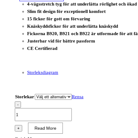
4-vägsstretch tyg för att underlätta rörlighet och öka
Slim fit design för exceptionell komfort
15 fickor för gott om förvaring
Knäskyddsfickor för att underlätta knäskydd
Fickorna B920, B921 och B922 är utformade för att fä
Justerbar vid för bättre passform
CE Certifierad
Storleksdiagram
Storlekar
Rensa
-
BX321
-
Ultimate
Read More
+
modulär