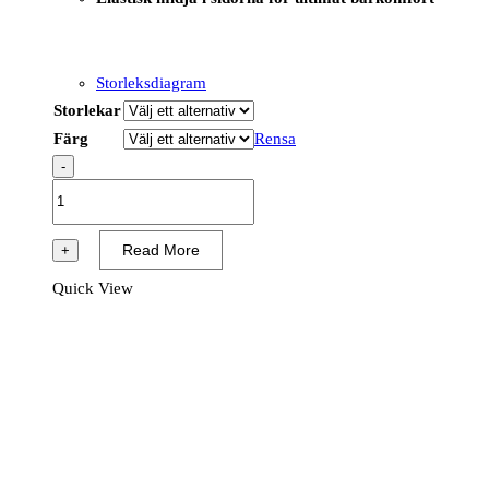
Storleksdiagram
Storlekar
Färg
Rensa
-
CD882
-
WX2
Read More
+
Eco
Quick View
Shorts
4-
vägsstretch
mängd