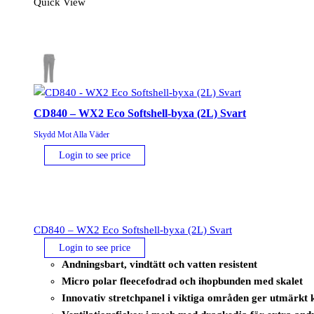
Quick View
3-
i-
1
byxa
Svart/Gul
mängd
CD840 – WX2 Eco Softshell-byxa (2L) Svart
Skydd Mot Alla Väder
Login to see price
CD840 – WX2 Eco Softshell-byxa (2L) Svart
Login to see price
Andningsbart, vindtätt och vatten resistent
Micro polar fleecefodrad och ihopbunden med skalet
Innovativ stretchpanel i viktiga områden ger utmärkt k