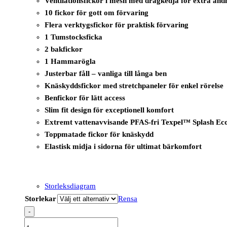
Ventilationsfickor i mesh med dragkedja för extra an
10 fickor för gott om förvaring
Flera verktygsfickor för praktisk förvaring
1 Tumstocksficka
2 bakfickor
1 Hammarögla
Justerbar fåll – vanliga till långa ben
Knäskyddsfickor med stretchpaneler för enkel rörelse
Benfickor för lätt access
Slim fit design för exceptionell komfort
Extremt vattenavvisande PFAS-fri Texpel™ Splash Eco-ty
Toppmatade fickor för knäskydd
Elastisk midja i sidorna för ultimat bärkomfort
Storleksdiagram
Storlekar
Rensa
-
CD840