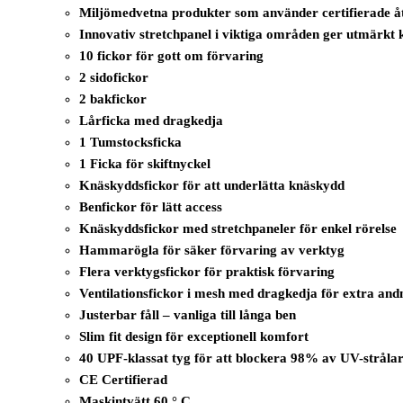
Miljömedvetna produkter som använder certifierade åt
Innovativ stretchpanel i viktiga områden ger utmärkt k
10 fickor för gott om förvaring
2 sidofickor
2 bakfickor
Lårficka med dragkedja
1 Tumstocksficka
1 Ficka för skiftnyckel
Knäskyddsfickor för att underlätta knäskydd
Benfickor för lätt access
Knäskyddsfickor med stretchpaneler för enkel rörelse
Hammarögla för säker förvaring av verktyg
Flera verktygsfickor för praktisk förvaring
Ventilationsfickor i mesh med dragkedja för extra an
Justerbar fåll – vanliga till långa ben
Slim fit design för exceptionell komfort
40 UPF-klassat tyg för att blockera 98% av UV-stråla
CE Certifierad
Maskintvätt 60 ° C