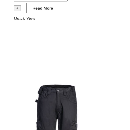
WX2
Read More
+
Eco
Quick View
Vandringsbyxa
Stretch
Svart
mängd