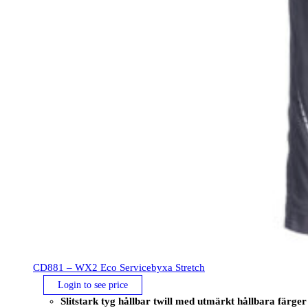
CD881 – WX2 Eco Servicebyxa Stretch
Login to see price
Slitstark tyg hållbar twill med utmärkt hållbara färger