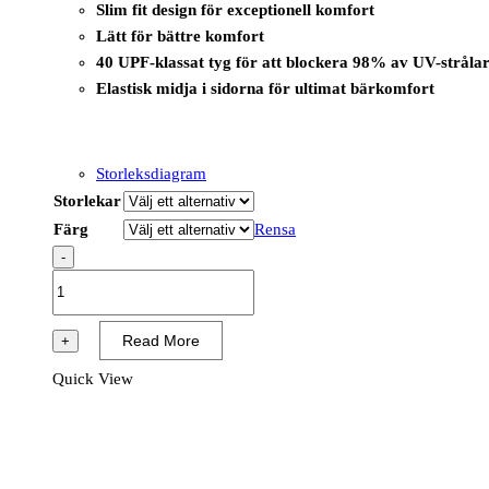
Slim fit design för exceptionell komfort
Lätt för bättre komfort
40 UPF-klassat tyg för att blockera 98% av UV-stråla
Elastisk midja i sidorna för ultimat bärkomfort
Storleksdiagram
Storlekar
Färg
Rensa
-
CD887
-
WX2
Read More
+
Servicebyxa
Quick View
4-
vägsstretch
Dam
mängd