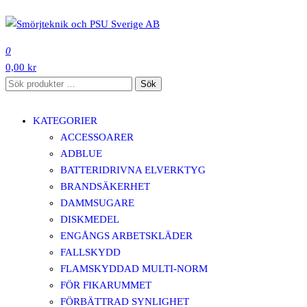
Hoppa
till
SMÖRJTEKNIK OCH PSU SVERIGE AB
innehåll
0
0,00 kr
Sök
Sök
efter:
KATEGORIER
ACCESSOARER
ADBLUE
BATTERIDRIVNA ELVERKTYG
BRANDSÄKERHET
DAMMSUGARE
DISKMEDEL
ENGÅNGS ARBETSKLÄDER
FALLSKYDD
FLAMSKYDDAD MULTI-NORM
FÖR FIKARUMMET
FÖRBÄTTRAD SYNLIGHET