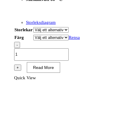
Storleksdiagram
Storlekar
Färg
Rensa
-
CD881
-
WX2
Read More
+
Eco
Quick View
Servicebyxa
Stretch
mängd