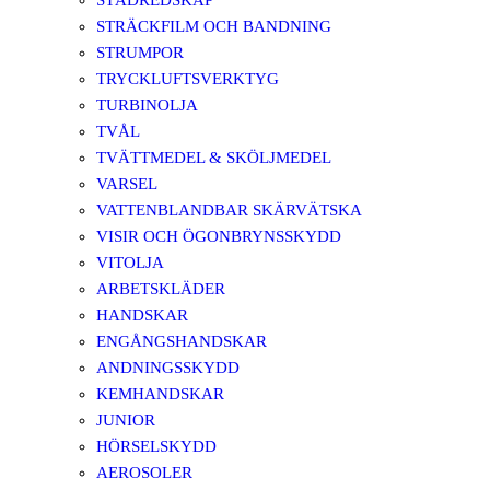
STÄDREDSKAP
STRÄCKFILM OCH BANDNING
STRUMPOR
TRYCKLUFTSVERKTYG
TURBINOLJA
TVÅL
TVÄTTMEDEL & SKÖLJMEDEL
VARSEL
VATTENBLANDBAR SKÄRVÄTSKA
VISIR OCH ÖGONBRYNSSKYDD
VITOLJA
ARBETSKLÄDER
HANDSKAR
ENGÅNGSHANDSKAR
ANDNINGSSKYDD
KEMHANDSKAR
JUNIOR
HÖRSELSKYDD
AEROSOLER