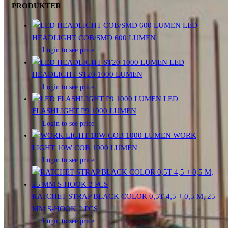
PRODUKTER
LED
HEADLIGHT COB/SMD 600 LUMEN
Login to see price
LED
HEADLIGHT ST20 1000 LUMEN
Login to see price
LED
FLASHLIGHT P9 1000 LUMEN
Login to see price
WORK
LIGHT 10W COB 1000 LUMEN
Login to see price
RATCHET STRAP BLACK COLOR 0,5T 4,5 + 0,5 M, 25
MM S-HOOK 2 PCS
Login to see price