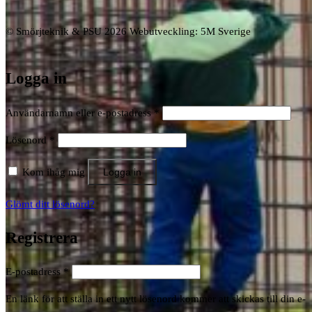
© Smörjteknik & PSU 2026 Webutveckling: 5M Sverige
Logga in
Obligatoriskt
Användarnamn eller e-postadress
*
Obligatoriskt
Lösenord
*
Kom ihåg mig
Logga in
Glömt ditt lösenord?
Registrera
Obligatoriskt
E-postadress
*
En länk för att ställa in ett nytt lösenord kommer att skickas till din e-