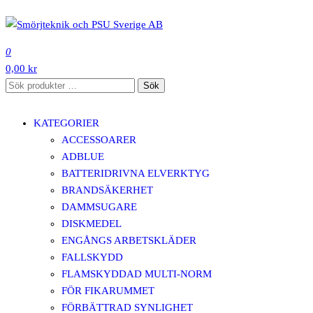
Hoppa
till
SMÖRJTEKNIK OCH PSU SVERIGE AB
innehåll
0
0,00 kr
Sök
Sök
efter:
KATEGORIER
ACCESSOARER
ADBLUE
BATTERIDRIVNA ELVERKTYG
BRANDSÄKERHET
DAMMSUGARE
DISKMEDEL
ENGÅNGS ARBETSKLÄDER
FALLSKYDD
FLAMSKYDDAD MULTI-NORM
FÖR FIKARUMMET
FÖRBÄTTRAD SYNLIGHET