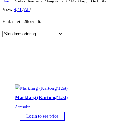
Hem
/ Produkt Aerosoler / Färg & Lack / Märkfärg 500ml, Blå
View:
9
/
48
/
All
/
Endast ett sökresultat
Märkfärg (Kartong/12st)
Aerosoler
Login to see price