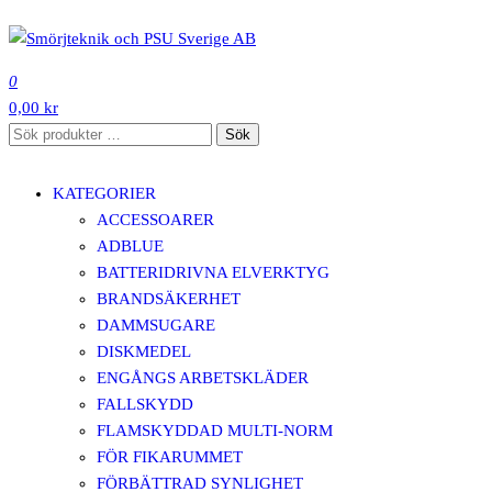
Hoppa
till
SMÖRJTEKNIK OCH PSU SVERIGE AB
innehåll
0
0,00 kr
Sök
Sök
efter:
KATEGORIER
ACCESSOARER
ADBLUE
BATTERIDRIVNA ELVERKTYG
BRANDSÄKERHET
DAMMSUGARE
DISKMEDEL
ENGÅNGS ARBETSKLÄDER
FALLSKYDD
FLAMSKYDDAD MULTI-NORM
FÖR FIKARUMMET
FÖRBÄTTRAD SYNLIGHET