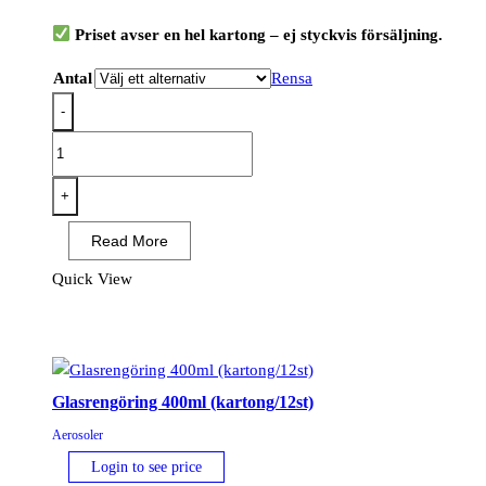
Priset avser en hel kartong – ej styckvis försäljning.
Antal
Rensa
-
Bromsrengöring
500ml
(kartong/12st)
+
mängd
Read More
Quick View
Glasrengöring 400ml (kartong/12st)
Aerosoler
Login to see price