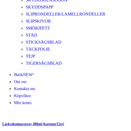
SKYDDSGLASÖGON
SKYDDSPAPP
SLIPRONDELLER/LAMELLRONDELLER
SLIPSKIVOR
SMÖRJFETT
STÄD
STICKSÅGSBLAD
TÄCKFOLIE
TEJP
TIGERSÅGSBLAD
Butik
NEW!
Om oss
Kontakta oss
Köpvilkor
Mitt konto
Läcksökningsspray 400ml (kartong/12st)