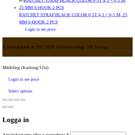
RATCHET STRAP BLACK COLOR 0,5T 4,5 + 0,5 M, 25
MM S-HOOK 2 PCS
Login to see price
© Smörjteknik & PSU 2026 Webutveckling: 5M Sverige
Märkfärg (Kartong/12st)
Login to see price
Select options
Logga in
Obligatoriskt
Användarnamn eller e-postadress
*