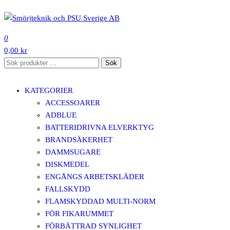
Hoppa
till
SMÖRJTEKNIK OCH PSU SVERIGE AB
innehåll
0
0,00 kr
Sök
Sök
efter:
KATEGORIER
ACCESSOARER
ADBLUE
BATTERIDRIVNA ELVERKTYG
BRANDSÄKERHET
DAMMSUGARE
DISKMEDEL
ENGÅNGS ARBETSKLÄDER
FALLSKYDD
FLAMSKYDDAD MULTI-NORM
FÖR FIKARUMMET
FÖRBÄTTRAD SYNLIGHET