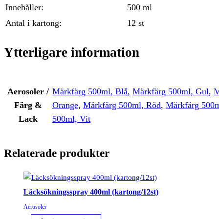
Innehåller:
500 ml
Antal i kartong:
12 st
Ytterligare information
Aerosoler /
Märkfärg 500ml, Blå
,
Märkfärg 500ml, Gul
,
M
Färg &
Orange
,
Märkfärg 500ml, Röd
,
Märkfärg 500m
Lack
500ml, Vit
Relaterade produkter
Läcksökningsspray 400ml (kartong/12st)
Aerosoler