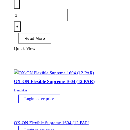
-
OX-
ON
Cut
+
Advanced
Read More
9904
-
Quick View
Cut
Level
B
(12
OX-ON Flexible Supreme 1604 (12 PAR)
PAR)
mängd
Handskar
Login to see price
OX-ON Flexible Supreme 1604 (12 PAR)