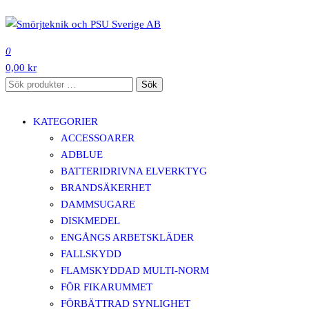
Hoppa
till
SMÖRJTEKNIK OCH PSU SVERIGE AB
innehåll
0
0,00 kr
Sök
Sök
efter:
KATEGORIER
ACCESSOARER
ADBLUE
BATTERIDRIVNA ELVERKTYG
BRANDSÄKERHET
DAMMSUGARE
DISKMEDEL
ENGÅNGS ARBETSKLÄDER
FALLSKYDD
FLAMSKYDDAD MULTI-NORM
FÖR FIKARUMMET
FÖRBÄTTRAD SYNLIGHET