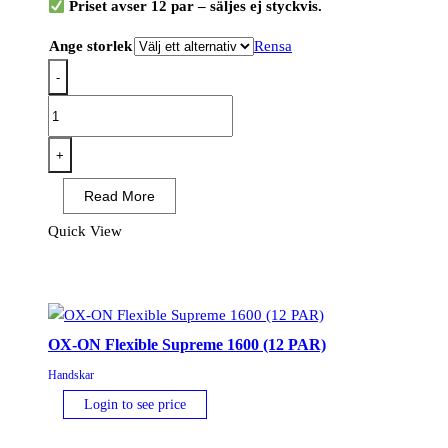
Priset avser 12 par – säljes ej styckvis.
Ange storlek
Rensa
-
OX-
ON
Flexible
+
Supreme
Read More
1611
(12
Quick View
PAR)
mängd
OX-ON Flexible Supreme 1600 (12 PAR)
Handskar
Login to see price