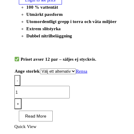
Login to see price
100 % vattentät
Utmärkt passform
Utomordentligt grepp i torra och våta miljöer
Extrem slitstyrka
Dubbel nitrilbeläggning
Priset avser 12 par – säljes ej styckvis.
Ange storlek
Rensa
-
OX-
ON
Flexible
+
Supreme
Read More
1604
(12
Quick View
PAR)