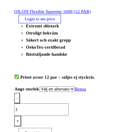
OX-ON Flexible Supreme 1600 (12 PAR)
Login to see price
Extremt slitstark
Otroligt bekväm
Säkert och exakt grepp
OekoTex-certifierad
Bästsäljande handske
Priset avser 12 par – säljes ej styckvis.
Ange storlek
Rensa
-
OX-
ON
Flexible
+
Supreme