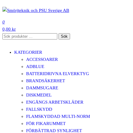
Hoppa
till
SMÖRJTEKNIK OCH PSU SVERIGE AB
innehåll
0
0,00 kr
Sök
Sök
efter:
KATEGORIER
ACCESSOARER
ADBLUE
BATTERIDRIVNA ELVERKTYG
BRANDSÄKERHET
DAMMSUGARE
DISKMEDEL
ENGÅNGS ARBETSKLÄDER
FALLSKYDD
FLAMSKYDDAD MULTI-NORM
FÖR FIKARUMMET
FÖRBÄTTRAD SYNLIGHET