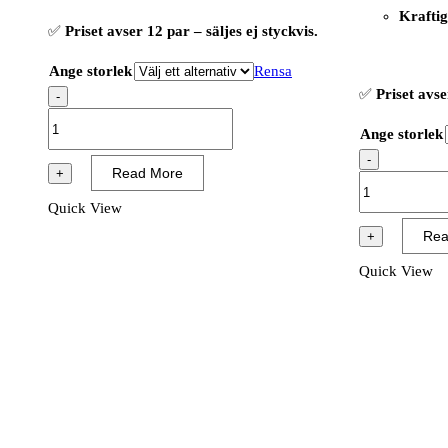
Kraftig
✅
Priset avser 12 par – säljes ej styckvis.
Ange storlek
Rensa
✅
Priset avse
-
OX-
Ange storlek
ON
-
Chemical
Read More
+
OX-
Basic
ON
Quick View
6000
Chemical
Rea
+
(12
Comfort
PAR)
Quick View
6300
mängd
(12
PAR)
mängd