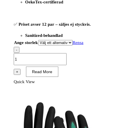
OekoTex-certifierad
✅
Priset avser 12 par – säljes ej styckvis.
Sanitized-behandlad
Ange storlek
Rensa
-
OX-
ON
Cut
Read More
+
Advanced
Quick View
9901
-
Cut
Level
D
(12
PAR)