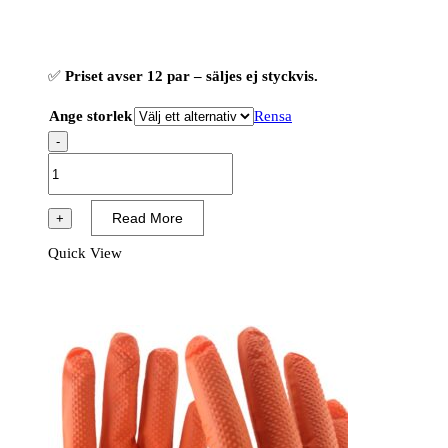
✅
Priset avser 12 par – säljes ej styckvis.
Ange storlek
Rensa
-
OX-
ON
Cut
Read More
+
Advanced
Quick View
9904
-
Cut
Level
B
(12
PAR)
mängd