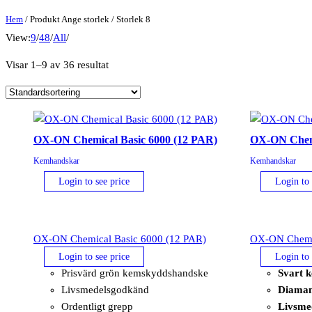
Hem
/ Produkt Ange storlek / Storlek 8
View:
9
/
48
/
All
/
Visar 1–9 av 36 resultat
OX-ON Chemical Basic 6000 (12 PAR)
OX-ON Chemi
Kemhandskar
Kemhandskar
Login to see price
Login to 
OX-ON Chemical Basic 6000 (12 PAR)
OX-ON Chemic
Login to see price
Login to 
Prisvärd grön kemskyddshandske
Svart 
Livsmedelsgodkänd
Diaman
Ordentligt grepp
Livsme