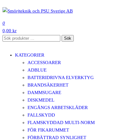
Hoppa
till
SMÖRJTEKNIK OCH PSU SVERIGE AB
innehåll
0
0,00 kr
Sök
Sök
efter:
KATEGORIER
ACCESSOARER
ADBLUE
BATTERIDRIVNA ELVERKTYG
BRANDSÄKERHET
DAMMSUGARE
DISKMEDEL
ENGÅNGS ARBETSKLÄDER
FALLSKYDD
FLAMSKYDDAD MULTI-NORM
FÖR FIKARUMMET
FÖRBÄTTRAD SYNLIGHET