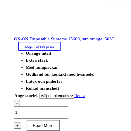
OX-ON Disposable Supreme 15600, sun orange, 50ST
Login to see price
Orange nitril
Extra stark
Med miniprickar
Godkänd för kontakt med livsmedel
Latex och puderfri
Rullad manschett
Ange storlek
Rensa
-
OX-
ON
Disposable
Read More
+
Supreme