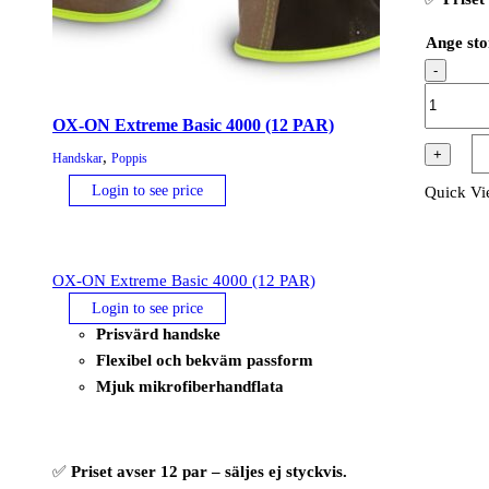
Ange sto
-
OX-
ON
OX-ON Extreme Basic 4000 (12 PAR)
Extreme
+
,
Handskar
Poppis
Basic
Login to see price
Quick V
4001
(6
PAR)
mängd
OX-ON Extreme Basic 4000 (12 PAR)
Login to see price
Prisvärd handske
Flexibel och bekväm passform
Mjuk mikrofiberhandflata
✅
Priset avser 12 par – säljes ej styckvis.