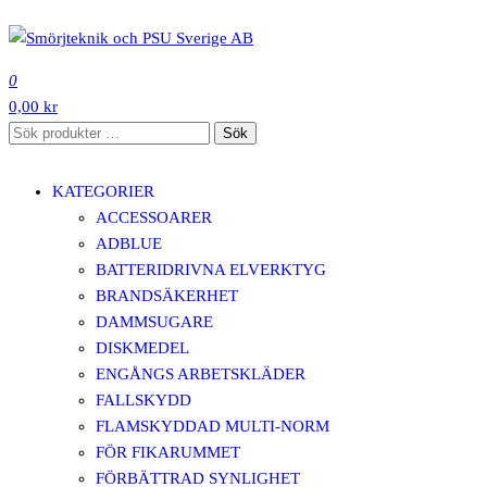
Hoppa
till
SMÖRJTEKNIK OCH PSU SVERIGE AB
innehåll
0
0,00 kr
Sök
Sök
efter:
KATEGORIER
ACCESSOARER
ADBLUE
BATTERIDRIVNA ELVERKTYG
BRANDSÄKERHET
DAMMSUGARE
DISKMEDEL
ENGÅNGS ARBETSKLÄDER
FALLSKYDD
FLAMSKYDDAD MULTI-NORM
FÖR FIKARUMMET
FÖRBÄTTRAD SYNLIGHET