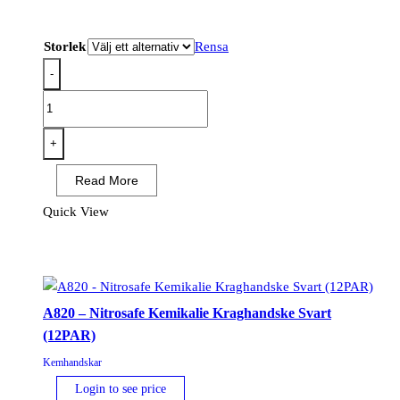
Storlek
Rensa
-
A802
-
Heavyweight
+
Latex
Read More
Rubber
Gauntlet
Quick View
Svart
(12PAR)
mängd
A820 – Nitrosafe Kemikalie Kraghandske Svart
(12PAR)
Kemhandskar
Login to see price