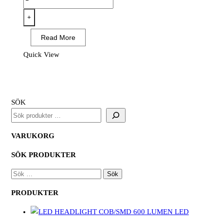
-
FD
+
Chem
Read More
B
Latex
Quick View
Handske
Blå
mängd
SÖK
VARUKORG
SÖK PRODUKTER
SÖK
EFTER:
PRODUKTER
LED