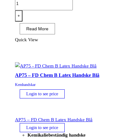
A820
-
Nitrosafe
+
Kemikalie
Read More
Kraghandske
Svart
Quick View
(12PAR)
mängd
AP75 – FD Chem B Latex Handske Blå
Kemhandskar
Login to see price
AP75 – FD Chem B Latex Handske Blå
Login to see price
Kemikaliebeständig handske