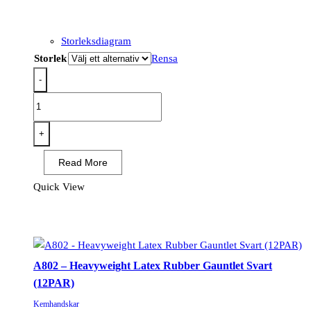
Storleksdiagram
Storlek
Rensa
-
A803
-
Heavyweight
+
Latex
Read More
Rubber
Gauntlet
Quick View
600mm
Svart
(12PAR)
mängd
A802 – Heavyweight Latex Rubber Gauntlet Svart
(12PAR)
Kemhandskar