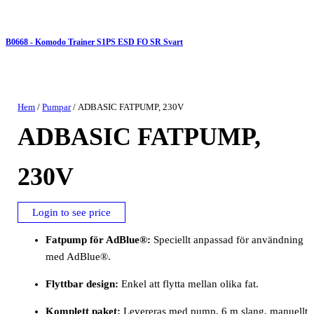
B0668 - Komodo Trainer S1PS ESD FO SR Svart
Hem
/
Pumpar
/ ADBASIC FATPUMP, 230V
ADBASIC FATPUMP,
230V
Login to see price
Fatpump för AdBlue®:
Speciellt anpassad för användning
med AdBlue®.
Flyttbar design:
Enkel att flytta mellan olika fat.
Komplett paket:
Levereras med pump, 6 m slang, manuellt