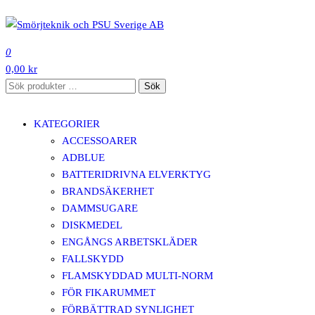
Hoppa
till
SMÖRJTEKNIK OCH PSU SVERIGE AB
innehåll
0
0,00 kr
Sök
Sök
efter:
KATEGORIER
ACCESSOARER
ADBLUE
BATTERIDRIVNA ELVERKTYG
BRANDSÄKERHET
DAMMSUGARE
DISKMEDEL
ENGÅNGS ARBETSKLÄDER
FALLSKYDD
FLAMSKYDDAD MULTI-NORM
FÖR FIKARUMMET
FÖRBÄTTRAD SYNLIGHET