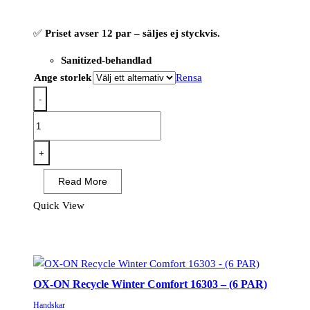
✅
Priset avser 12 par – säljes ej styckvis.
Sanitized-behandlad
Ange storlek
Rensa
-
OX-
ON
Cut
+
Advanced
Read More
9901
-
Quick View
Cut
Level
D
(12
OX-ON Recycle Winter Comfort 16303 – (6 PAR)
PAR)
mängd
Handskar