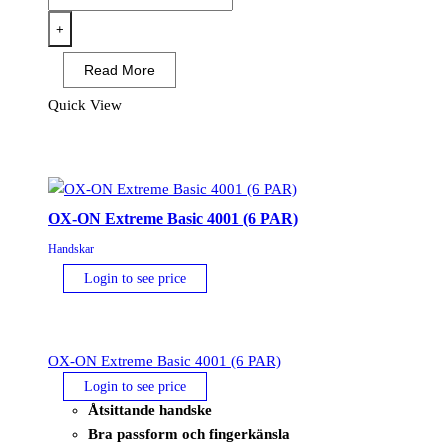
ON
Recycle
+
Winter
Read More
Comfort
16303
Quick View
-
(6
PAR)
mängd
OX-ON Extreme Basic 4001 (6 PAR)
Handskar
Login to see price
OX-ON Extreme Basic 4001 (6 PAR)
Login to see price
Åtsittande handske
Bra passform och fingerkänsla