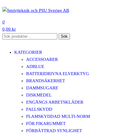
Hoppa
till
SMÖRJTEKNIK OCH PSU SVERIGE AB
innehåll
0
0,00 kr
Sök
Sök
efter:
KATEGORIER
ACCESSOARER
ADBLUE
BATTERIDRIVNA ELVERKTYG
BRANDSÄKERHET
DAMMSUGARE
DISKMEDEL
ENGÅNGS ARBETSKLÄDER
FALLSKYDD
FLAMSKYDDAD MULTI-NORM
FÖR FIKARUMMET
FÖRBÄTTRAD SYNLIGHET