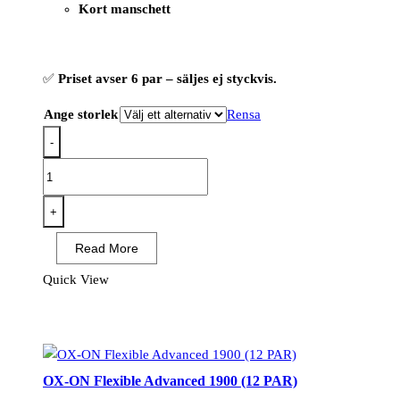
Kort manschett
✅
Priset avser 6 par – säljes ej styckvis.
Ange storlek
Rensa
-
OX-
ON
Extreme
+
Basic
Read More
4001
(6
Quick View
PAR)
mängd
OX-ON Flexible Advanced 1900 (12 PAR)