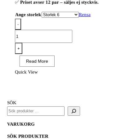
✅
Priset avser 12 par – säljes ej styckvis.
Ange storlek
Rensa
-
OX-
ON
Flexible
+
Advanced
Read More
1900
(12
Quick View
PAR)
mängd
SÖK
VARUKORG
SÖK PRODUKTER