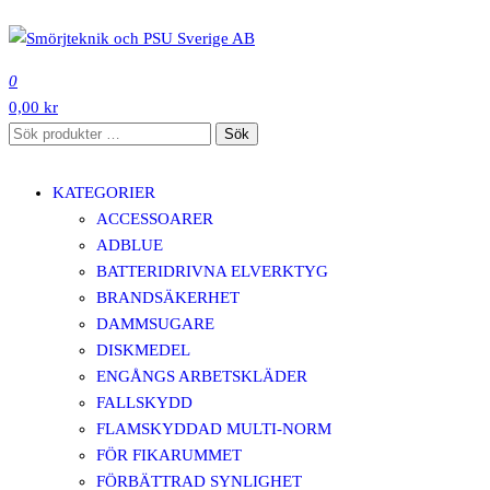
Hoppa
till
SMÖRJTEKNIK OCH PSU SVERIGE AB
innehåll
0
0,00 kr
Sök
Sök
efter:
KATEGORIER
ACCESSOARER
ADBLUE
BATTERIDRIVNA ELVERKTYG
BRANDSÄKERHET
DAMMSUGARE
DISKMEDEL
ENGÅNGS ARBETSKLÄDER
FALLSKYDD
FLAMSKYDDAD MULTI-NORM
FÖR FIKARUMMET
FÖRBÄTTRAD SYNLIGHET