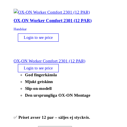
Level
C
(12
OX-ON Worker Comfort 2301 (12 PAR)
PAR)
mängd
Handskar
Login to see price
OX-ON Worker Comfort 2301 (12 PAR)
Login to see price
God fingerkänsla
Mjukt getskinn
Slip-on-modell
Den ursprungliga OX-ON Montage
✅
Priset avser 12 par – säljes ej styckvis.