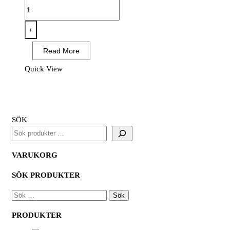
OX-
ON
Cut
+
Advanced
Read More
9904
-
Quick View
Cut
Level
B
(12
SÖK
PAR)
mängd
VARUKORG
SÖK PRODUKTER
SÖK
EFTER:
PRODUKTER