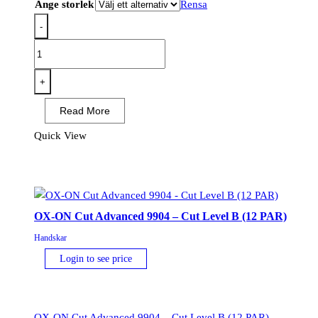
Ange storlek
Rensa
-
OX-
ON
Worker
+
Comfort
Read More
2301
(12
Quick View
PAR)
mängd
OX-ON Cut Advanced 9904 – Cut Level B (12 PAR)
Handskar
Login to see price
OX-ON Cut Advanced 9904 – Cut Level B (12 PAR)