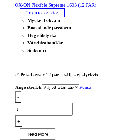
OX-ON Flexible Supreme 1603 (12 PAR)
Login to see price
Mycket bekväm
Enastående passform
Hög slitstyrka
Vår-/hösthandske
Silikonfri
✅
Priset avser 12 par – säljes ej styckvis.
Ange storlek
Rensa
-
OX-
ON
Flexible
+
Supreme
Read More
1603