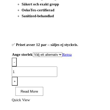
Säkert och exakt grepp
OekoTex-certifierad
Sanitized-behandlad
✅
Priset avser 12 par – säljes ej styckvis.
Ange storlek
Rensa
-
OX-
ON
Cut
+
Advanced
Read More
9900
-
Quick View
Cut