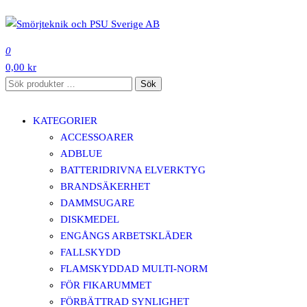
Hoppa
till
SMÖRJTEKNIK OCH PSU SVERIGE AB
innehåll
0
0,00 kr
Sök
Sök
efter:
KATEGORIER
ACCESSOARER
ADBLUE
BATTERIDRIVNA ELVERKTYG
BRANDSÄKERHET
DAMMSUGARE
DISKMEDEL
ENGÅNGS ARBETSKLÄDER
FALLSKYDD
FLAMSKYDDAD MULTI-NORM
FÖR FIKARUMMET
FÖRBÄTTRAD SYNLIGHET