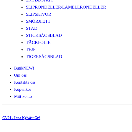
SKYDDSPAPP
SLIPRONDELLER/LAMELLRONDELLER
SLIPSKIVOR
SMÖRJFETT
STÄD
STICKSÅGSBLAD
TÄCKFOLIE
TEJP
TIGERSÅGSBLAD
Butik
NEW!
Om oss
Kontakta oss
Köpvilkor
Mitt konto
CV01 - Iona Kylväst Grå