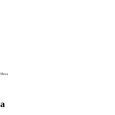
d Huva
va