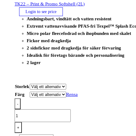
TK22 – Print & Promo Softshell (2L)
Login to see price
Andningsbart, vindtätt och vatten resistent
Extremt vattenavvisande PFAS-fri Texpel™ Splash Eco-ty
Micro polar fleecefodrad och ihopbunden med skalet
Fickor med dragkedja
2 sidofickor med dragkedja för säker förvaring
Idealisk för företags bärande och personalisering
2 lager
Storlek
Färg
Rensa
-
TK22
-
Print
+
&