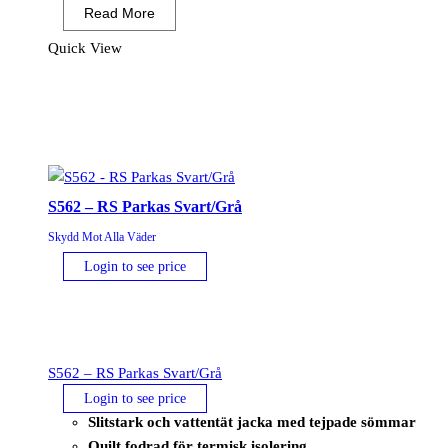
Read More
Promo
Softshell
Quick View
(2L)
mängd
S562 – RS Parkas Svart/Grå
Skydd Mot Alla Väder
Login to see price
S562 – RS Parkas Svart/Grå
Login to see price
Slitstark och vattentät jacka med tejpade sömmar
Quilt fodrad för termisk isolering