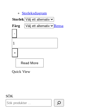
Storleksdiagram
Storlek
Färg
Rensa
-
T756
-
WX3
+
Half
Read More
Zip
Tech
Quick View
Fleece
mängd
SÖK