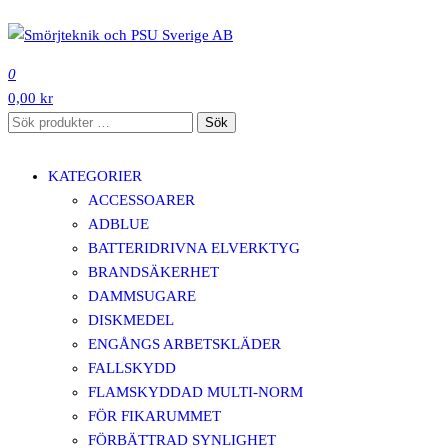
Hoppa
till
SMÖRJTEKNIK OCH PSU SVERIGE AB
innehåll
0
0,00 kr
Sök
Sök
efter:
KATEGORIER
ACCESSOARER
ADBLUE
BATTERIDRIVNA ELVERKTYG
BRANDSÄKERHET
DAMMSUGARE
DISKMEDEL
ENGÅNGS ARBETSKLÄDER
FALLSKYDD
FLAMSKYDDAD MULTI-NORM
FÖR FIKARUMMET
FÖRBÄTTRAD SYNLIGHET