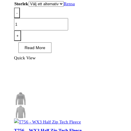
Storlek
Rensa
-
S562
-
RS
+
Parkas
Read More
Svart/Grå
mängd
Quick View
T756 – WX3 Half Zip Tech Fleece