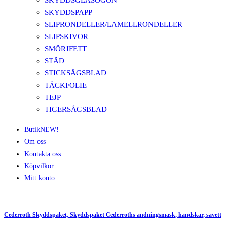
SKYDDSGLASÖGON
SKYDDSPAPP
SLIPRONDELLER/LAMELLRONDELLER
SLIPSKIVOR
SMÖRJFETT
STÄD
STICKSÅGSBLAD
TÄCKFOLIE
TEJP
TIGERSÅGSBLAD
Butik
NEW!
Om oss
Kontakta oss
Köpvilkor
Mitt konto
Cederroth Skyddspaket, Skyddspaket Cederroths andningsmask, handskar, savett