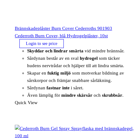
Brännskadeplåster Burn Cover Cederroths 901903
Cederroth Burn Cover, blå Hydrogelplåster, 10st
Login to see price
Skyddar och lindrar smärta
vid mindre brännsår.
Sårdynan består av en sval
hydrogel
som täcker
hudens nervtrådar och hjälper till att lindra smärta.
Skapar en
fuktig miljö
som motverkar bildning av
sårskorpor och främjar snabbare sårläkning.
Sårdynan
fastnar inte
i såret.
Även lämplig för
mindre skärsår
och
skrubbsår
.
Quick View