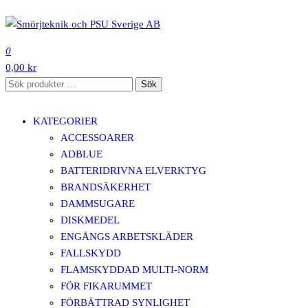
Hoppa
till
SMÖRJTEKNIK OCH PSU SVERIGE AB
innehåll
0
0,00 kr
Sök
Sök
efter:
KATEGORIER
ACCESSOARER
ADBLUE
BATTERIDRIVNA ELVERKTYG
BRANDSÄKERHET
DAMMSUGARE
DISKMEDEL
ENGÅNGS ARBETSKLÄDER
FALLSKYDD
FLAMSKYDDAD MULTI-NORM
FÖR FIKARUMMET
FÖRBÄTTRAD SYNLIGHET