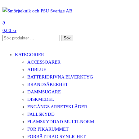
Hoppa
till
SMÖRJTEKNIK OCH PSU SVERIGE AB
innehåll
0
0,00 kr
Sök
Sök
efter:
KATEGORIER
ACCESSOARER
ADBLUE
BATTERIDRIVNA ELVERKTYG
BRANDSÄKERHET
DAMMSUGARE
DISKMEDEL
ENGÅNGS ARBETSKLÄDER
FALLSKYDD
FLAMSKYDDAD MULTI-NORM
FÖR FIKARUMMET
FÖRBÄTTRAD SYNLIGHET