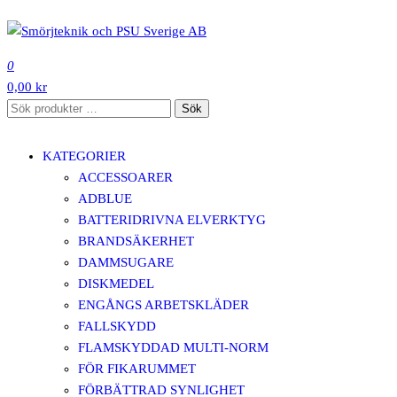
Hoppa
till
SMÖRJTEKNIK OCH PSU SVERIGE AB
innehåll
0
0,00 kr
Sök
Sök
efter:
KATEGORIER
ACCESSOARER
ADBLUE
BATTERIDRIVNA ELVERKTYG
BRANDSÄKERHET
DAMMSUGARE
DISKMEDEL
ENGÅNGS ARBETSKLÄDER
FALLSKYDD
FLAMSKYDDAD MULTI-NORM
FÖR FIKARUMMET
FÖRBÄTTRAD SYNLIGHET