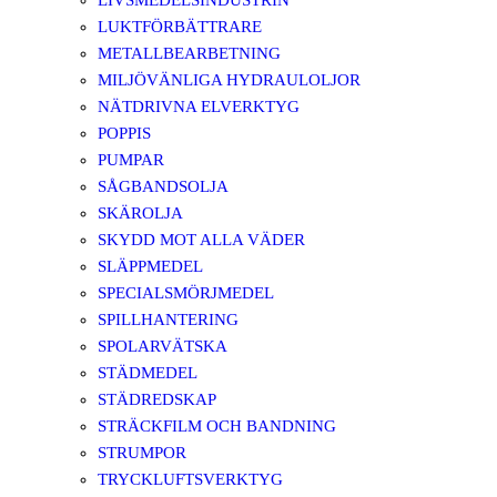
LIVSMEDELSINDUSTRIN
LUKTFÖRBÄTTRARE
METALLBEARBETNING
MILJÖVÄNLIGA HYDRAULOLJOR
NÄTDRIVNA ELVERKTYG
POPPIS
PUMPAR
SÅGBANDSOLJA
SKÄROLJA
SKYDD MOT ALLA VÄDER
SLÄPPMEDEL
SPECIALSMÖRJMEDEL
SPILLHANTERING
SPOLARVÄTSKA
STÄDMEDEL
STÄDREDSKAP
STRÄCKFILM OCH BANDNING
STRUMPOR
TRYCKLUFTSVERKTYG