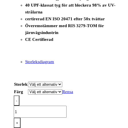
40 UPF-klassat tyg för att blockera 98% av UV-
strålarna
certirerad EN ISO 20471 efter 50x tvättar
Överensstämmer med RIS 3279-TOM för
järnvägsindustrin
CE Certifierad
Storleksdiagram
Storlek
Färg
Rensa
-
S179
-
V-
+