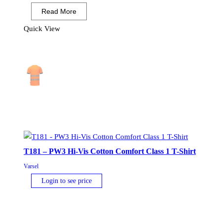
ringad
Read More
meshinsats
T-
Quick View
shirt
mängd
T181 – PW3 Hi-Vis Cotton Comfort Class 1 T-Shirt
Varsel
Login to see price