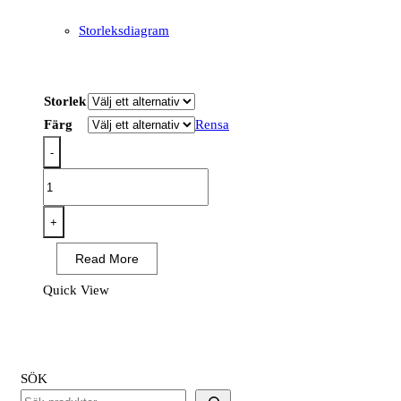
Storleksdiagram
Storlek
Färg
Rensa
-
PW376
-
PW3
+
Hi-
Read More
Vis
Klass
Quick View
1
Sweatshirt
mängd
SÖK