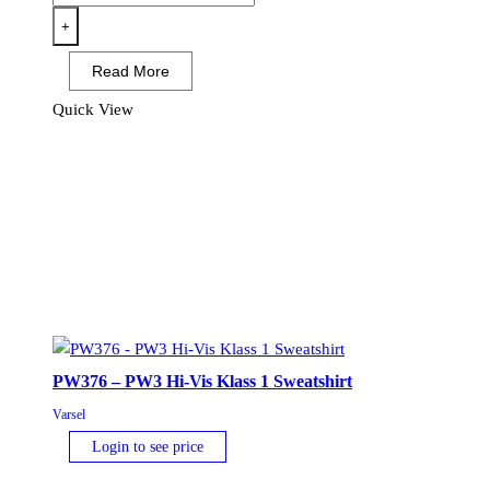
Tvåfärgs
+
Mesh
Read More
T-
shirt
Quick View
mängd
PW376 – PW3 Hi-Vis Klass 1 Sweatshirt
Varsel
Login to see price