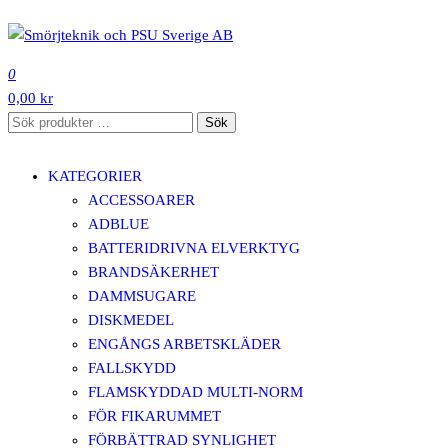
Hoppa
till
SMÖRJTEKNIK OCH PSU SVERIGE AB
innehåll
0
0,00 kr
Sök
Sök
efter:
KATEGORIER
ACCESSOARER
ADBLUE
BATTERIDRIVNA ELVERKTYG
BRANDSÄKERHET
DAMMSUGARE
DISKMEDEL
ENGÅNGS ARBETSKLÄDER
FALLSKYDD
FLAMSKYDDAD MULTI-NORM
FÖR FIKARUMMET
FÖRBÄTTRAD SYNLIGHET