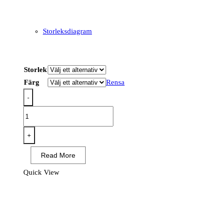
Storleksdiagram
Storlek
Färg
Rensa
-
T181
-
PW3
+
Hi-
Read More
Vis
Cotton
Quick View
Comfort
Class
1
T-