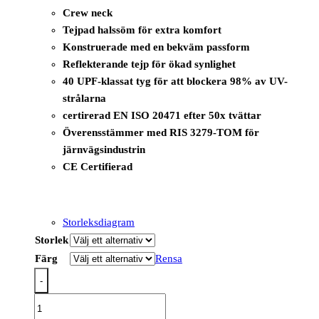
Crew neck
Tejpad halssöm för extra komfort
Konstruerade med en bekväm passform
Reflekterande tejp för ökad synlighet
40 UPF-klassat tyg för att blockera 98% av UV-
strålarna
certirerad EN ISO 20471 efter 50x tvättar
Överensstämmer med RIS 3279-TOM för
järnvägsindustrin
CE Certifierad
Storleksdiagram
Storlek
Färg
Rensa
-
C395
-