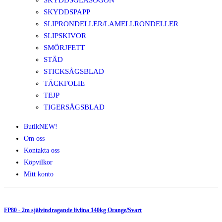
SKYDDSGLASÖGON
SKYDDSPAPP
SLIPRONDELLER/LAMELLRONDELLER
SLIPSKIVOR
SMÖRJFETT
STÄD
STICKSÅGSBLAD
TÄCKFOLIE
TEJP
TIGERSÅGSBLAD
Butik
NEW!
Om oss
Kontakta oss
Köpvilkor
Mitt konto
FP80 - 2m självindragande livlina 140kg Orange/Svart