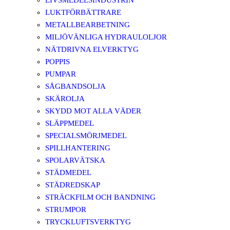
LIVSMEDELSINDUSTRIN
LUKTFÖRBÄTTRARE
METALLBEARBETNING
MILJÖVÄNLIGA HYDRAULOLJOR
NÄTDRIVNA ELVERKTYG
POPPIS
PUMPAR
SÅGBANDSOLJA
SKÄROLJA
SKYDD MOT ALLA VÄDER
SLÄPPMEDEL
SPECIALSMÖRJMEDEL
SPILLHANTERING
SPOLARVÄTSKA
STÄDMEDEL
STÄDREDSKAP
STRÄCKFILM OCH BANDNING
STRUMPOR
TRYCKLUFTSVERKTYG