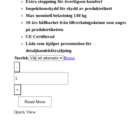
Extra stoppning för överlägsen komfort
Inspektionsskydd för skydd av produktetikett
Max nominell belastning 140 kg
10 års hållbarhet från tillverkningsdatum som anges
på produktetiketten
CE Certifierad
Låda som hjälper presentation för
detaljhandelsförsäljning
Storlek
Rensa
-
FP73
-
Portwest
+
Ultra
Read More
3
Punkt
Quick View
Sele
Svart/Orange