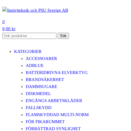
Hoppa
till
SMÖRJTEKNIK OCH PSU SVERIGE AB
innehåll
0
0,00 kr
Sök
Sök
efter:
KATEGORIER
ACCESSOARER
ADBLUE
BATTERIDRIVNA ELVERKTYG
BRANDSÄKERHET
DAMMSUGARE
DISKMEDEL
ENGÅNGS ARBETSKLÄDER
FALLSKYDD
FLAMSKYDDAD MULTI-NORM
FÖR FIKARUMMET
FÖRBÄTTRAD SYNLIGHET