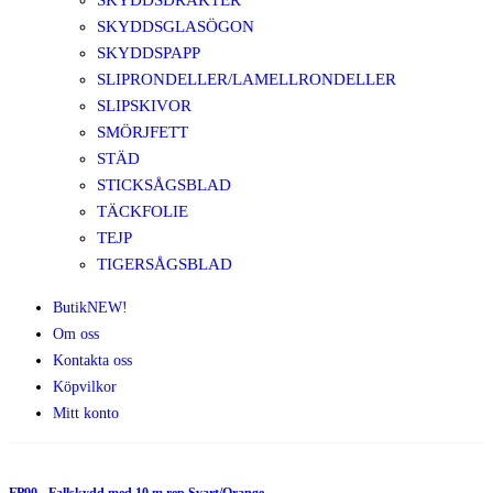
SKYDDSDRÄKTER
SKYDDSGLASÖGON
SKYDDSPAPP
SLIPRONDELLER/LAMELLRONDELLER
SLIPSKIVOR
SMÖRJFETT
STÄD
STICKSÅGSBLAD
TÄCKFOLIE
TEJP
TIGERSÅGSBLAD
Butik
NEW!
Om oss
Kontakta oss
Köpvilkor
Mitt konto
FP90 - Fallskydd med 10 m rep Svart/Orange