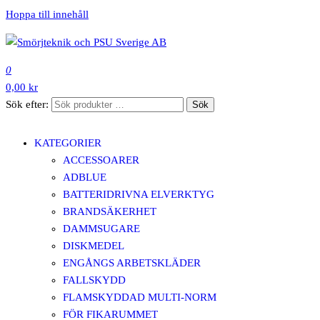
Hoppa till innehåll
SMÖRJTEKNIK OCH PSU SVERIGE AB
0
0,00 kr
Sök efter:
Sök
KATEGORIER
ACCESSOARER
ADBLUE
BATTERIDRIVNA ELVERKTYG
BRANDSÄKERHET
DAMMSUGARE
DISKMEDEL
ENGÅNGS ARBETSKLÄDER
FALLSKYDD
FLAMSKYDDAD MULTI-NORM
FÖR FIKARUMMET