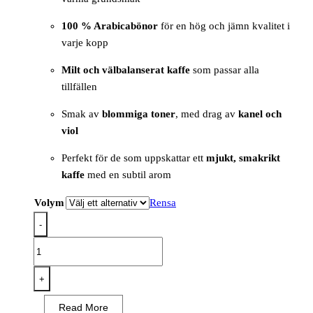
100 % Arabicabönor
för en hög och jämn kvalitet i
varje kopp
Milt och välbalanserat kaffe
som passar alla
tillfällen
Smak av
blommiga toner
, med drag av
kanel och
viol
Perfekt för de som uppskattar ett
mjukt, smakrikt
kaffe
med en subtil arom
Volym
Rensa
-
Gevalia
Professional
Mellanrost,
+
Maskin
Read More
mängd