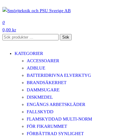
Hoppa
till
SMÖRJTEKNIK OCH PSU SVERIGE AB
innehåll
0
0,00 kr
Sök
Sök
efter:
KATEGORIER
ACCESSOARER
ADBLUE
BATTERIDRIVNA ELVERKTYG
BRANDSÄKERHET
DAMMSUGARE
DISKMEDEL
ENGÅNGS ARBETSKLÄDER
FALLSKYDD
FLAMSKYDDAD MULTI-NORM
FÖR FIKARUMMET
FÖRBÄTTRAD SYNLIGHET