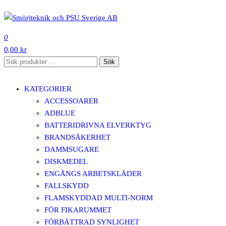
Hoppa
till
SMÖRJTEKNIK OCH PSU SVERIGE AB
innehåll
0
0,00 kr
Sök
Sök
efter:
KATEGORIER
ACCESSOARER
ADBLUE
BATTERIDRIVNA ELVERKTYG
BRANDSÄKERHET
DAMMSUGARE
DISKMEDEL
ENGÅNGS ARBETSKLÄDER
FALLSKYDD
FLAMSKYDDAD MULTI-NORM
FÖR FIKARUMMET
FÖRBÄTTRAD SYNLIGHET