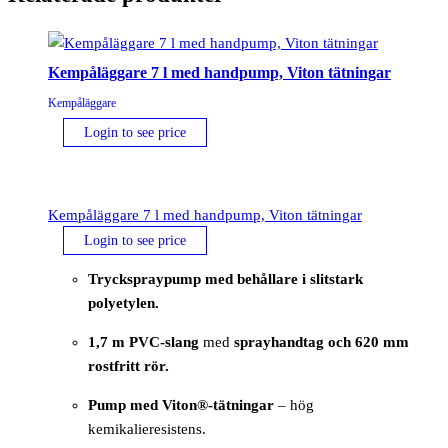
Kempåläggare 7 l med handpump, Viton tätningar
Kempåläggare
Login to see price
Kempåläggare 7 l med handpump, Viton tätningar
Login to see price
Tryckspraypump med behållare i slitstark
polyetylen.
1,7 m PVC-slang
med
sprayhandtag och 620 mm
rostfritt rör.
Pump med Viton®-tätningar
– hög
kemikalieresistens.