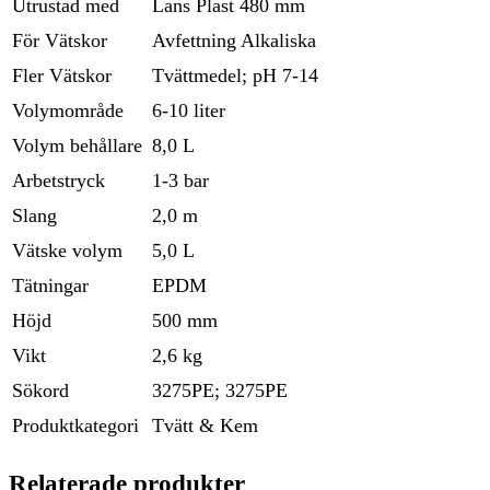
Utrustad med
Lans Plast 480 mm
För Vätskor
Avfettning Alkaliska
Fler Vätskor
Tvättmedel; pH 7-14
Volymområde
6-10 liter
Volym behållare
8,0 L
Arbetstryck
1-3 bar
Slang
2,0 m
Vätske volym
5,0 L
Tätningar
EPDM
Höjd
500 mm
Vikt
2,6 kg
Sökord
3275PE; 3275PE
Produktkategori
Tvätt & Kem
Relaterade produkter