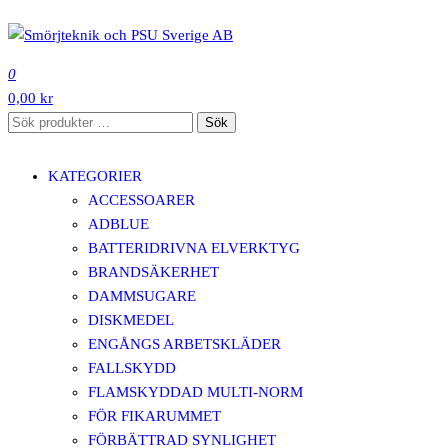
Hoppa
till
SMÖRJTEKNIK OCH PSU SVERIGE AB
innehåll
0
0,00 kr
Sök
Sök
efter:
KATEGORIER
ACCESSOARER
ADBLUE
BATTERIDRIVNA ELVERKTYG
BRANDSÄKERHET
DAMMSUGARE
DISKMEDEL
ENGÅNGS ARBETSKLÄDER
FALLSKYDD
FLAMSKYDDAD MULTI-NORM
FÖR FIKARUMMET
FÖRBÄTTRAD SYNLIGHET