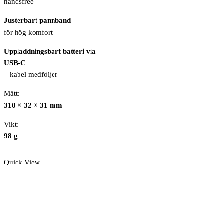
handsfree
Justerbart pannband
för hög komfort
Uppladdningsbart batteri via
USB-C
– kabel medföljer
Mått:
310 × 32 × 31 mm
Vikt:
98 g
Quick View