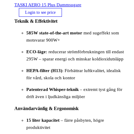
TASKI AERO 15 Plus Dammsugare
Login to see price
Teknik & Effektivitet
585W state-of-the-art motor
med sugeffekt som
motsvarar 900W+
ECO-läge:
reducerar strömförbrukningen till endast
295W – sparar energi och minskar koldioxidutsläpp
HEPA-filter (H13)
: Förbättrar luftkvalitet, idealisk
för vård, skola och kontor
Patenterad Whisper-teknik
– extremt tyst gång för
drift även i ljudkänsliga miljöer
Användarvänlig & Ergonomisk
15 liter kapacitet
– färre påsbyten, högre
produktivitet