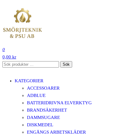
Hoppa
till
innehåll
SMÖRJTEKNIK OCH PSU SVERIGE AB
0
0,00 kr
Sök
Sök
efter:
KATEGORIER
ACCESSOARER
ADBLUE
BATTERIDRIVNA ELVERKTYG
BRANDSÄKERHET
DAMMSUGARE
DISKMEDEL
ENGÅNGS ARBETSKLÄDER