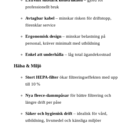
Extremt slitstark konstruktion
– gjord för
professionellt bruk
Avtagbar kabel
– minskar risken för driftstopp,
förenklar service
Ergonomisk design
– minskar belastning på
personal, kräver minimalt med utbildning
Enkel att underhålla
– låg total ägandekostnad
Hälsa & Miljö
Stort HEPA-filter
ökar filtreringseffekten med upp
till 10 %
Nya fleece-dammpåsar
för bättre filtrering och
längre drift per påse
Säker och hygienisk drift
– idealisk för vård,
utbildning, livsmedel och känsliga miljöer