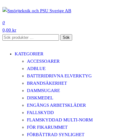
Hoppa
till
SMÖRJTEKNIK OCH PSU SVERIGE AB
innehåll
0
0,00 kr
Sök
Sök
efter:
KATEGORIER
ACCESSOARER
ADBLUE
BATTERIDRIVNA ELVERKTYG
BRANDSÄKERHET
DAMMSUGARE
DISKMEDEL
ENGÅNGS ARBETSKLÄDER
FALLSKYDD
FLAMSKYDDAD MULTI-NORM
FÖR FIKARUMMET
FÖRBÄTTRAD SYNLIGHET