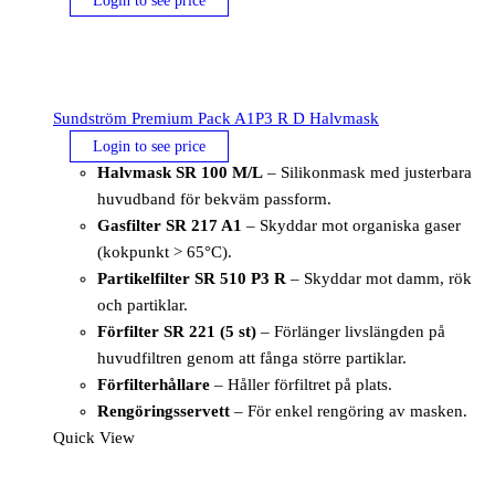
Login to see price
Sundström Premium Pack A1P3 R D Halvmask
Login to see price
Halvmask SR 100 M/L
– Silikonmask med justerbara
huvudband för bekväm passform.
Gasfilter SR 217 A1
– Skyddar mot organiska gaser
(kokpunkt > 65°C).
Partikelfilter SR 510 P3 R
– Skyddar mot damm, rök
och partiklar.
Förfilter SR 221 (5 st)
– Förlänger livslängden på
huvudfiltren genom att fånga större partiklar.
Förfilterhållare
– Håller förfiltret på plats.
Rengöringsservett
– För enkel rengöring av masken.
Quick View