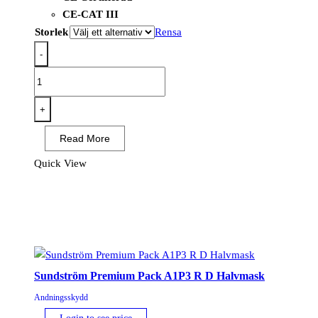
CE-CAT III
Storlek
Rensa
-
P410
-
Auckland
+
Halv
Read More
Mask
Blå
Quick View
mängd
Sundström Premium Pack A1P3 R D Halvmask
Andningsskydd