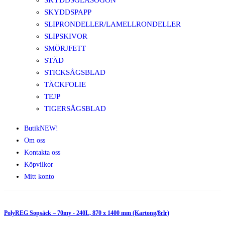
SKYDDSGLASÖGON
SKYDDSPAPP
SLIPRONDELLER/LAMELLRONDELLER
SLIPSKIVOR
SMÖRJFETT
STÄD
STICKSÅGSBLAD
TÄCKFOLIE
TEJP
TIGERSÅGSBLAD
Butik
NEW!
Om oss
Kontakta oss
Köpvilkor
Mitt konto
PolyREG Sopsäck – 70my - 240L, 870 x 1400 mm (Kartong/8rlr)