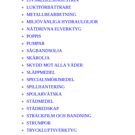
LIVSMEDELSINDUSTRIN
LUKTFÖRBÄTTRARE
METALLBEARBETNING
MILJÖVÄNLIGA HYDRAULOLJOR
NÄTDRIVNA ELVERKTYG
POPPIS
PUMPAR
SÅGBANDSOLJA
SKÄROLJA
SKYDD MOT ALLA VÄDER
SLÄPPMEDEL
SPECIALSMÖRJMEDEL
SPILLHANTERING
SPOLARVÄTSKA
STÄDMEDEL
STÄDREDSKAP
STRÄCKFILM OCH BANDNING
STRUMPOR
TRYCKLUFTSVERKTYG