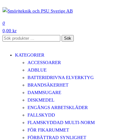
Hoppa
till
SMÖRJTEKNIK OCH PSU SVERIGE AB
innehåll
0
0,00 kr
Sök
Sök
efter:
KATEGORIER
ACCESSOARER
ADBLUE
BATTERIDRIVNA ELVERKTYG
BRANDSÄKERHET
DAMMSUGARE
DISKMEDEL
ENGÅNGS ARBETSKLÄDER
FALLSKYDD
FLAMSKYDDAD MULTI-NORM
FÖR FIKARUMMET
FÖRBÄTTRAD SYNLIGHET