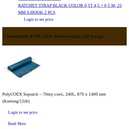
RATCHET STRAP BLACK COLOR 0,5T 4,5 + 0,5 M, 25
MM S-HOOK 2 PCS
Login to see price
© Smörjteknik & PSU 2026 Webutveckling: 5M Sverige
PolyCOEX Sopsäck – 70my coex, 240L, 870 x 1400 mm
(Kartong/12rlr)
Login to see price
Read More