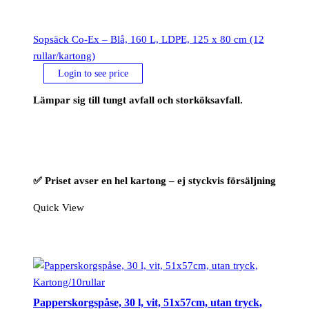
Sopsäck Co-Ex – Blå, 160 L, LDPE, 125 x 80 cm (12
rullar/kartong)
Login to see price
Lämpar sig till tungt avfall och storköksavfall.
✅ Priset avser en hel kartong – ej styckvis försäljning
Quick View
Papperskorgspåse, 30 l, vit, 51x57cm, utan tryck,